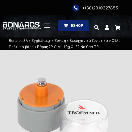
Skip
+(30)2310327855
to
content
ESHOP
Toggle
Navigation
Bonaros SA
»
Zygistika.gr
»
Ζύγιση
»
Βιομηχανικά ζυγιστικά
»
OIML
Αρχική
Πρότυπα βάρη
»
Βάρος 2P OIML 10g CLF2 No Cert TR
Η Εταιρία
Ζύγιση
Συσκευασία
Επεξεργασία
Κατάλογοι