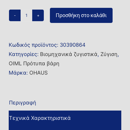
Προσθήκη στο καλάθι
Βάρος
2P
OIML
Κωδικός προϊόντος:
30390864
10g
Κατηγορίες:
Βιομηχανικά ζυγιστικά
,
Ζύγιση
,
CLF2
OIML Πρότυπα βάρη
No
Μάρκα:
OHAUS
Cert
TR
ποσότητα
Περιγραφή
Τεχνικά Χαρακτηριστικά