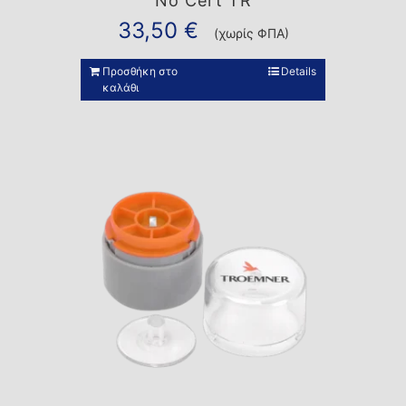
No Cert TR
33,50
€
(χωρίς ΦΠΑ)
Προσθήκη στο
Details
καλάθι