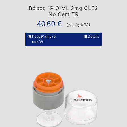
Βάρος 1P OIML 2mg CLE2
No Cert TR
40,60
€
(χωρίς ΦΠΑ)
Προσθήκη στο
Details
καλάθι