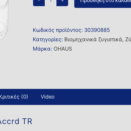
Προσθήκη στο καλάθ
Βάρος
2P
OIML
Κωδικός προϊόντος:
30390885
100g
Κατηγορίες:
Βιομηχανικά ζυγιστικά
,
Ζύ
CLF2
Μάρκα:
OHAUS
Accrd
TR
ποσότητα
Κριτικές (0)
Video
Accrd TR