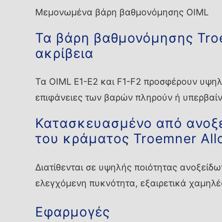
Μεμονωμένα βάρη βαθμονόμησης OIML
Τα βάρη βαθμονόμησης Tro
ακρίβεια
Τα OIML E1-E2 και F1-F2 προσφέρουν υψηλή
επιφάνειες των βαρών πληρούν ή υπερβαίνο
Κατασκευασμένο από ανοξε
του κράματος Troemner All
Διατίθενται σε υψηλής ποιότητας ανοξείδω
ελεγχόμενη πυκνότητα, εξαιρετικά χαμηλές
Εφαρμογές