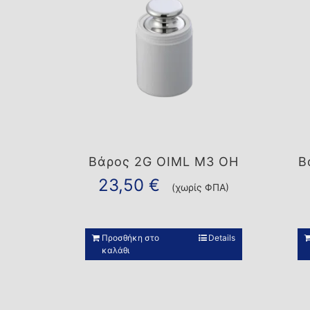
Βάρος 2G OIML M3 OH
Β
23,50
€
(χωρίς ΦΠΑ)
Προσθήκη στο
Details
καλάθι