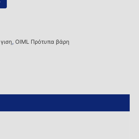
ι
γιση
,
OIML Πρότυπα βάρη