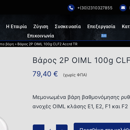
+(30)2310327855
Η Εταιρία
Ζύγιση
Συσκευασία
Επεξεργασία
Κατ
Επικοινωνία
πα βάρη
»
Βάρος 2P OIML 100g CLF2 Accrd TR
Βάρος 2P OIML 100g CLF
79,40
€
(χωρίς ΦΠΑ)
Μεμονωμένα βάρη βαθμονόμησης ρυθμι
ανοχές OIML κλάσης E1, E2, F1 και F2