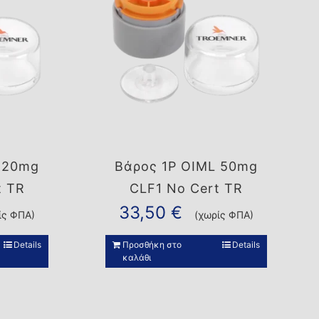
 20mg
Βάρος 1P OIML 50mg
t TR
CLF1 No Cert TR
33,50
€
ίς ΦΠΑ)
(χωρίς ΦΠΑ)
Details
Προσθήκη στο
Details
καλάθι