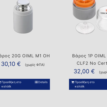
άρος 20G OIML M1 OH
Βάρος 1P OIML
30,10
€
CLF2 No Cer
(χωρίς ΦΠΑ)
32,00
€
(χωρ
Προσθήκη στο
Details
Προσθήκη στο
καλάθι
καλάθι