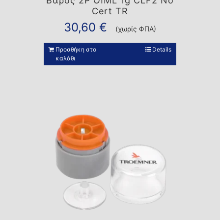
Βάρος 2P OIML 1g CLF2 No
Cert TR
30,60
€
(χωρίς ΦΠΑ)
Προσθήκη στο
Details
καλάθι