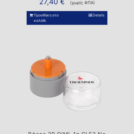
27,40
€
(χωρίς ΦΠΑ)
Προσθήκη στο
Details
καλάθι