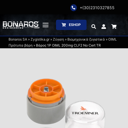
Skip
+(30)2310327855
to
content
ESHOP
Toggle
Navigation
Bonaros SA
»
Zygistika.gr
»
Ζύγιση
»
Βιομηχανικά ζυγιστικά
»
OIML
Αρχική
Πρότυπα βάρη
»
Βάρος 1P OIML 200mg CLF2 No Cert TR
Η Εταιρία
Ζύγιση
Συσκευασία
Επεξεργασία
Κατάλογοι