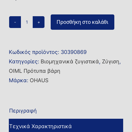
Προσθήκη στο καλάθι
Βάρος
1P
OIML
Κωδικός προϊόντος:
30390869
200mg
Κατηγορίες:
Βιομηχανικά ζυγιστικά
,
Ζύγιση
,
CLF2
OIML Πρότυπα βάρη
No
Μάρκα:
OHAUS
Cert
TR
ποσότητα
Περιγραφή
Τεχνικά Χαρακτηριστικά