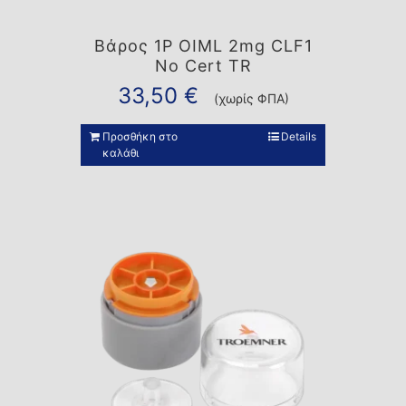
Βάρος 1P OIML 2mg CLF1
No Cert TR
33,50
€
(χωρίς ΦΠΑ)
Προσθήκη στο
Details
καλάθι