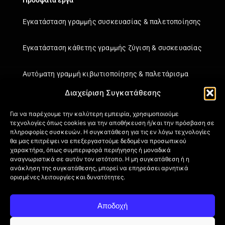
Πρόσφατα έργα
Εγκατάσταση γραμμής συσκευασίας & παλετοποίησης
Εγκατάσταση κάθετης γραμμής ζύγιση & συσκευασίας
Αυτόματη γραμμή κιβωτιοποίησης & παλετάρισμα
Διαχείριση Συγκατάθεσης
Εγκατάσταση κάθετης γραμμής ζύγιση & συσκευασίας
Για να παρέχουμε την καλύτερη εμπειρία, χρησιμοποιούμε
τεχνολογίες όπως cookies για την αποθήκευση ή/και την πρόσβαση σε
Πληροφορίες
πληροφορίες συσκευών. Η συγκατάθεση για τις εν λόγω τεχνολογίες
θα μας επιτρέψει να επεξεργαστούμε δεδομένα προσωπικού
Πιστοποιήσεις
χαρακτήρα, όπως συμπεριφορά περιήγησης ή μοναδικά
αναγνωριστικά σε αυτόν τον ιστότοπο. Η μη συγκατάθεση ή η
Όροι Χρήσης
ανάκληση της συγκατάθεσης, μπορεί να επηρεάσει αρνητικά
Πολιτική απορρήτου
ορισμένες λειτουργίες και δυνατότητες.
Πληροφορίες Αποστολής
Επιστροφή Προϊόντων
Αποδοχή
Επικοινωνία
Πολιτική Cookies (ΕΕ)