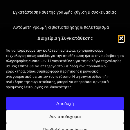
Εγκατάσταση κάθετης γραμμής ζύγιση & συσκευασίας
Αυτόματη γραμμή κιβωτιοποίησης & παλετάρισμα
Διαχείριση Συγκατάθεσης
Εγκατάσταση κάθετης γραμμής ζύγιση & συσκευασίας
Για να παρέχουμε την καλύτερη εμπειρία, χρησιμοποιούμε
τεχνολογίες όπως cookies για την αποθήκευση ή/και την πρόσβαση σε
Πληροφορίες
πληροφορίες συσκευών. Η συγκατάθεση για τις εν λόγω τεχνολογίες
θα μας επιτρέψει να επεξεργαστούμε δεδομένα προσωπικού
Πιστοποιήσεις
χαρακτήρα, όπως συμπεριφορά περιήγησης ή μοναδικά
αναγνωριστικά σε αυτόν τον ιστότοπο. Η μη συγκατάθεση ή η
Όροι Χρήσης
ανάκληση της συγκατάθεσης, μπορεί να επηρεάσει αρνητικά
Πολιτική απορρήτου
ορισμένες λειτουργίες και δυνατότητες.
Πληροφορίες Αποστολής
Επιστροφή Προϊόντων
Αποδοχή
Επικοινωνία
Πολιτική Cookies (ΕΕ)
Δεν αποδέχομαι
Προβολή προτιμήσεων