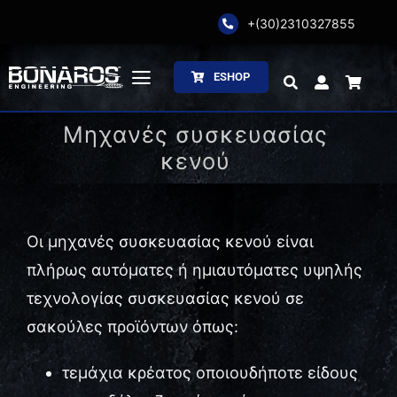
Skip
+(30)2310327855
to
content
ESHOP
Toggle
Navigation
Μηχανές συσκευασίας
Αρχική
κενού
Η Εταιρία
Ζύγιση
Οι μηχανές συσκευασίας κενού είναι
πλήρως αυτόματες ή ημιαυτόματες υψηλής
Συσκευασία
τεχνολογίας συσκευασίας κενού σε
σακούλες προϊόντων όπως:
Επεξεργασία
τεμάχια κρέατος οποιουδήποτε είδους
Κατάλογοι