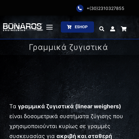
Skip
+(30)2310327855
to
content
ESHOP
Toggle
Navigation
Γραμμικά ζυγιστικά
Αρχική
Η Εταιρία
Ζύγιση
Συσκευασία
Τα
γραμμικά ζυγιστικά (linear weighers)
είναι δοσομετρικά συστήματα ζύγισης που
Επεξεργασία
χρησιμοποιούνται κυρίως σε γραμμές
Κατάλογοι
συσκευασίας για
ακριβή και σταθερή