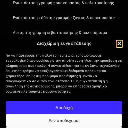
Εγκατάσταση γραμμής συσκευασίας & παλετοποίησης
Εγκατάσταση κάθετης γραμμής ζύγιση & συσκευασίας
Αυτόματη γραμμή κιβωτιοποίησης & παλετάρισμα
Διαχείριση Συγκατάθεσης
Εγκατάσταση κάθετης γραμμής ζύγιση & συσκευασίας
Για να παρέχουμε την καλύτερη εμπειρία, χρησιμοποιούμε
τεχνολογίες όπως cookies για την αποθήκευση ή/και την πρόσβαση σε
Πληροφορίες
πληροφορίες συσκευών. Η συγκατάθεση για τις εν λόγω τεχνολογίες
θα μας επιτρέψει να επεξεργαστούμε δεδομένα προσωπικού
Πιστοποιήσεις
χαρακτήρα, όπως συμπεριφορά περιήγησης ή μοναδικά
αναγνωριστικά σε αυτόν τον ιστότοπο. Η μη συγκατάθεση ή η
Όροι Χρήσης
ανάκληση της συγκατάθεσης, μπορεί να επηρεάσει αρνητικά
Πολιτική απορρήτου
ορισμένες λειτουργίες και δυνατότητες.
Πληροφορίες Αποστολής
Επιστροφή Προϊόντων
Αποδοχή
Επικοινωνία
Πολιτική Cookies (ΕΕ)
Δεν αποδέχομαι