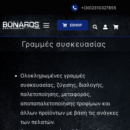
Skip
+(30)2310327855
to
content
ESHOP
Toggle
Navigation
Γραμμές συσκευασίας
Αρχική
Η Εταιρία
Ολοκληρωμένες γραμμές
Ζύγιση
συσκευασίας, ζύγισης, διαλογής,
Συσκευασία
παλετοποίησης, μεταφοράς,
αποπαπαλετοποίησης τροφίμων και
Επεξεργασία
άλλων προϊόντων με βάση τις ανάγκες
των πελατών.
Κατάλογοι