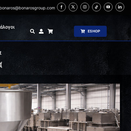
bonaros@bonarosgroup.com
άλογοι
ESHOP
&
ά