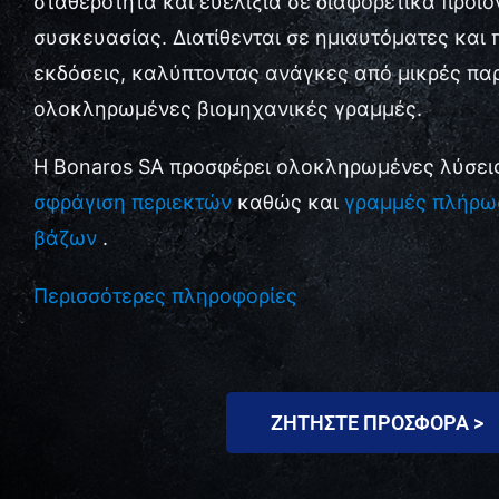
σταθερότητα και ευελιξία σε διαφορετικά προϊό
συσκευασίας. Διατίθενται σε ημιαυτόματες και
εκδόσεις, καλύπτοντας ανάγκες από μικρές π
ολοκληρωμένες βιομηχανικές γραμμές.
Η Bonaros SA προσφέρει ολοκληρωμένες λύσει
σφράγιση περιεκτών
καθώς και
γραμμές πλήρω
βάζων
.
Περισσότερες πληροφορίες
ΖΗΤΗΣΤΕ ΠΡΟΣΦΟΡΑ >