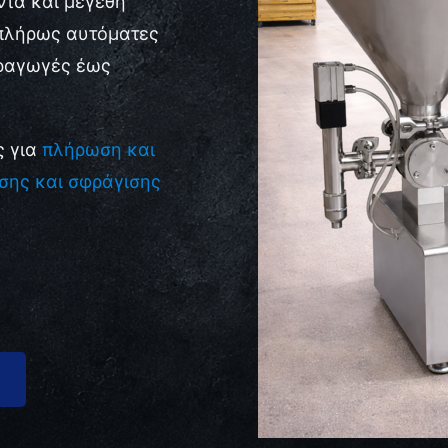
ντα και μεγέθη
 πλήρως αυτόματες
αραγωγές έως
ς για
πλήρωση και
σης και σφράγισης