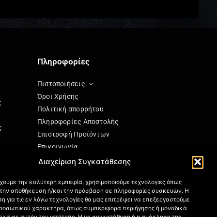
Πληροφορίες
Πιστοποιήσεις
Όροι Χρήσης
ς
Πολιτική απορρήτου
Πληροφορίες Αποστολής
ς
Επιστροφή Προϊόντων
Επικοινωνία
Πολιτική Cookies (ΕΕ)
Διαχείριση Συγκατάθεσης
ησης
έχουμε την καλύτερη εμπειρία, χρησιμοποιούμε τεχνολογίες όπως
α την αποθήκευση ή/και την πρόσβαση σε πληροφορίες συσκευών. Η
η για τις εν λόγω τεχνολογίες θα μας επιτρέψει να επεξεργαστούμε
ς
ροσωπικού χαρακτήρα, όπως συμπεριφορά περιήγησης ή μοναδικά
ικά σε αυτόν τον ιστότοπο. Η μη συγκατάθεση ή η ανάκληση της