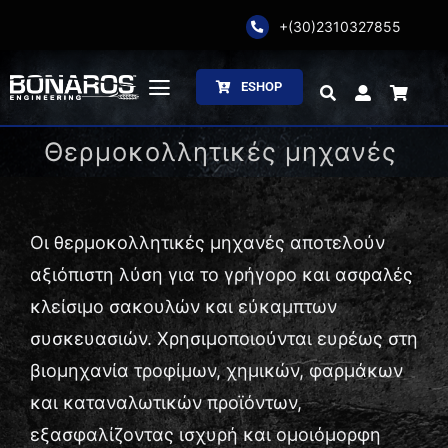
Skip
+(30)2310327855
to
content
ESHOP
Toggle
Navigation
Θερμοκολλητικές μηχανές
Αρχική
Η Εταιρία
Οι θερμοκολλητικές μηχανές αποτελούν
Ζύγιση
αξιόπιστη λύση για το γρήγορο και ασφαλές
κλείσιμο σακουλών και εύκαμπτων
Συσκευασία
συσκευασιών. Χρησιμοποιούνται ευρέως στη
βιομηχανία τροφίμων, χημικών, φαρμάκων
Επεξεργασία
και καταναλωτικών προϊόντων,
Κατάλογοι
εξασφαλίζοντας ισχυρή και ομοιόμορφη