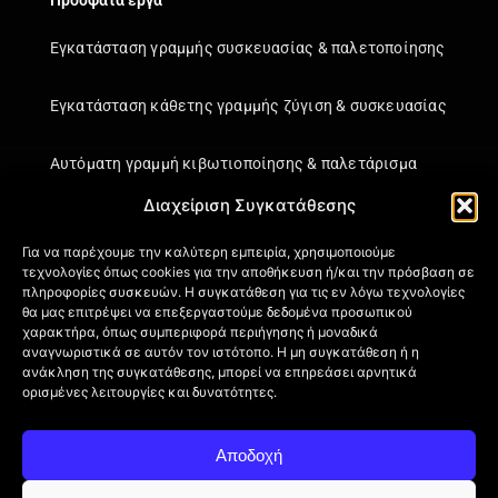
Πρόσφατα έργα
Εγκατάσταση γραμμής συσκευασίας & παλετοποίησης
Εγκατάσταση κάθετης γραμμής ζύγιση & συσκευασίας
Αυτόματη γραμμή κιβωτιοποίησης & παλετάρισμα
Διαχείριση Συγκατάθεσης
Εγκατάσταση κάθετης γραμμής ζύγιση & συσκευασίας
Για να παρέχουμε την καλύτερη εμπειρία, χρησιμοποιούμε
τεχνολογίες όπως cookies για την αποθήκευση ή/και την πρόσβαση σε
Πληροφορίες
πληροφορίες συσκευών. Η συγκατάθεση για τις εν λόγω τεχνολογίες
θα μας επιτρέψει να επεξεργαστούμε δεδομένα προσωπικού
Πιστοποιήσεις
χαρακτήρα, όπως συμπεριφορά περιήγησης ή μοναδικά
αναγνωριστικά σε αυτόν τον ιστότοπο. Η μη συγκατάθεση ή η
Όροι Χρήσης
ανάκληση της συγκατάθεσης, μπορεί να επηρεάσει αρνητικά
Πολιτική απορρήτου
ορισμένες λειτουργίες και δυνατότητες.
Πληροφορίες Αποστολής
Επιστροφή Προϊόντων
Αποδοχή
Επικοινωνία
Πολιτική Cookies (ΕΕ)