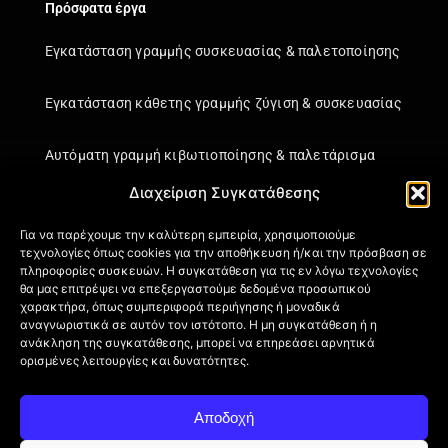
Πρόσφατα έργα
Εγκατάσταση γραμμής συσκευασίας & παλετοποίησης
Εγκατάσταση κάθετης γραμμής ζύγιση & συσκευασίας
Αυτόματη γραμμή κιβωτιοποίησης & παλετάρισμα
Διαχείριση Συγκατάθεσης
Εγκατάσταση κάθετης γραμμής ζύγιση & συσκευασίας
Για να παρέχουμε την καλύτερη εμπειρία, χρησιμοποιούμε
τεχνολογίες όπως cookies για την αποθήκευση ή/και την πρόσβαση σε
Πληροφορίες
πληροφορίες συσκευών. Η συγκατάθεση για τις εν λόγω τεχνολογίες
θα μας επιτρέψει να επεξεργαστούμε δεδομένα προσωπικού
Πιστοποιήσεις
χαρακτήρα, όπως συμπεριφορά περιήγησης ή μοναδικά
Όροι Χρήσης
αναγνωριστικά σε αυτόν τον ιστότοπο. Η μη συγκατάθεση ή η
ανάκληση της συγκατάθεσης, μπορεί να επηρεάσει αρνητικά
Πολιτική απορρήτου
ορισμένες λειτουργίες και δυνατότητες.
Πληροφορίες Αποστολής
Επιστροφή Προϊόντων
Αποδοχή
Επικοινωνία