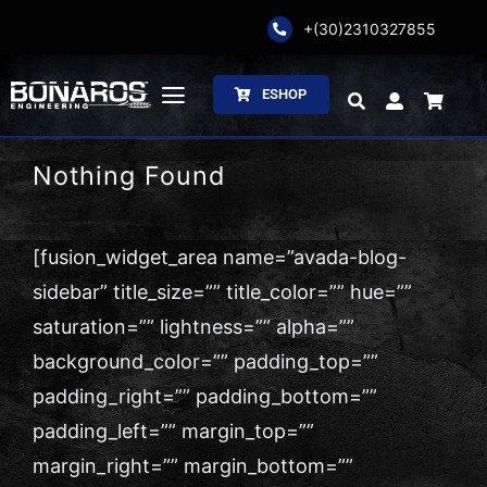
Skip
+(30)2310327855
to
content
ESHOP
Toggle
Navigation
Αρχική
Nothing Found
Η Εταιρία
[fusion_widget_area name=”avada-blog-
Ζύγιση
sidebar” title_size=”” title_color=”” hue=””
saturation=”” lightness=”” alpha=””
Συσκευασία
background_color=”” padding_top=””
padding_right=”” padding_bottom=””
Επεξεργασία
padding_left=”” margin_top=””
margin_right=”” margin_bottom=””
Κατάλογοι