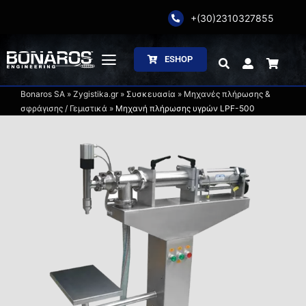
Skip
+(30)2310327855
to
content
ESHOP
Toggle
Navigation
Bonaros SA
»
Zygistika.gr
»
Συσκευασία
»
Μηχανές πλήρωσης &
Αρχική
σφράγισης / Γεμιστικά
»
Μηχανή πλήρωσης υγρών LPF-500
Η Εταιρία
Ζύγιση
Συσκευασία
Επεξεργασία
Κατάλογοι