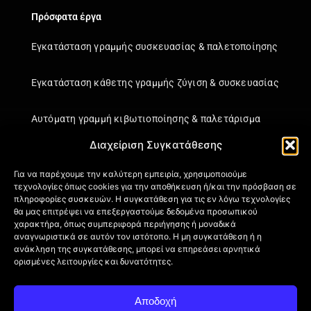
Πρόσφατα έργα
Εγκατάσταση γραμμής συσκευασίας & παλετοποίησης
Εγκατάσταση κάθετης γραμμής ζύγιση & συσκευασίας
Αυτόματη γραμμή κιβωτιοποίησης & παλετάρισμα
Διαχείριση Συγκατάθεσης
Εγκατάσταση κάθετης γραμμής ζύγιση & συσκευασίας
Για να παρέχουμε την καλύτερη εμπειρία, χρησιμοποιούμε
τεχνολογίες όπως cookies για την αποθήκευση ή/και την πρόσβαση σε
Πληροφορίες
πληροφορίες συσκευών. Η συγκατάθεση για τις εν λόγω τεχνολογίες
θα μας επιτρέψει να επεξεργαστούμε δεδομένα προσωπικού
Πιστοποιήσεις
χαρακτήρα, όπως συμπεριφορά περιήγησης ή μοναδικά
αναγνωριστικά σε αυτόν τον ιστότοπο. Η μη συγκατάθεση ή η
Όροι Χρήσης
ανάκληση της συγκατάθεσης, μπορεί να επηρεάσει αρνητικά
Πολιτική απορρήτου
ορισμένες λειτουργίες και δυνατότητες.
Πληροφορίες Αποστολής
Επιστροφή Προϊόντων
Αποδοχή
Επικοινωνία