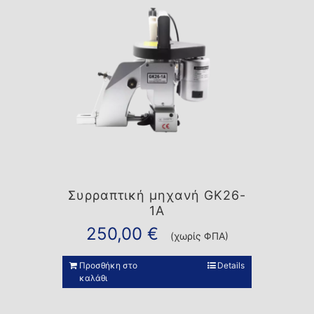
Συρραπτική μηχανή GK26-
1A
250,00
€
(χωρίς ΦΠΑ)
Προσθήκη στο
Details
καλάθι