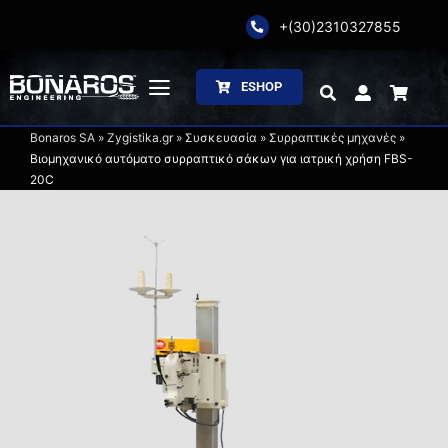
Skip
+(30)2310327855
to
content
ESHOP
Toggle
Navigation
Bonaros SA
»
Zygistika.gr
»
Συσκευασία
»
Συρραπτικές μηχανές
»
Αρχική
Βιομηχανικό αυτόματο συρραπτικό σάκων για ιατρική χρήση FBS-
20C
Η Εταιρία
Ζύγιση
Συσκευασία
Επεξεργασία
Κατάλογοι