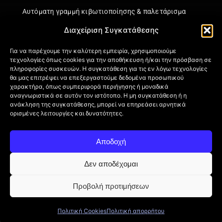
Αυτόματη γραμμή κιβωτιοποίησης & παλετάρισμα
Διαχείριση Συγκατάθεσης
Εγκατάσταση κάθετης γραμμής ζύγιση & συσκευασίας
Για να παρέχουμε την καλύτερη εμπειρία, χρησιμοποιούμε
τεχνολογίες όπως cookies για την αποθήκευση ή/και την πρόσβαση σε
Πληροφορίες
πληροφορίες συσκευών. Η συγκατάθεση για τις εν λόγω τεχνολογίες
θα μας επιτρέψει να επεξεργαστούμε δεδομένα προσωπικού
Πιστοποιήσεις
χαρακτήρα, όπως συμπεριφορά περιήγησης ή μοναδικά
αναγνωριστικά σε αυτόν τον ιστότοπο. Η μη συγκατάθεση ή η
Όροι Χρήσης
ανάκληση της συγκατάθεσης, μπορεί να επηρεάσει αρνητικά
Πολιτική απορρήτου
ορισμένες λειτουργίες και δυνατότητες.
Πληροφορίες Αποστολής
Επιστροφή Προϊόντων
Αποδοχή
Επικοινωνία
Πολιτική Cookies (ΕΕ)
Δεν αποδέχομαι
Προβολή προτιμήσεων
Πολιτική Cookies
Πολιτική απορρήτου
© 2026 BONAROS SA • All Rights Reserved • Powered by
itXproject