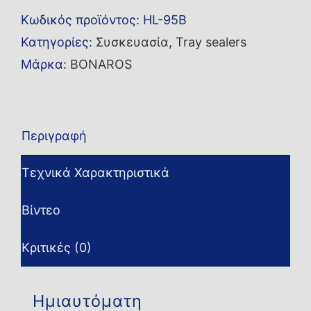
μηχανή
Κωδικός προϊόντος:
HL-95B
κυπέλλων
Κατηγορίες:
Συσκευασία
,
Tray sealers
για
Μάρκα:
BONAROS
τσάι
HL-
95B
Περιγραφή
ποσότητα
Τεχνικά Χαρακτηριστικά
Βίντεο
Κριτικές (0)
Ημιαυτόματη