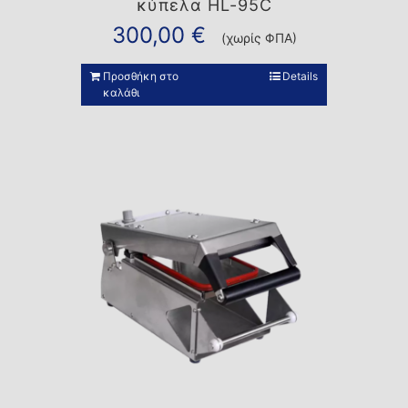
κύπελα HL-95C
300,00
€
(χωρίς ΦΠΑ)
Προσθήκη στο
Details
καλάθι