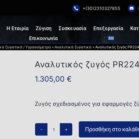
+(30)2310327855
Η Εταιρία
Ζύγιση
Συσκευασία
Επεξεργασία
Κατ
Επικοινωνία
κά ζυγιστικά / Υγρασιόμετρα
»
Αναλυτικά ζυγιστικά
»
Αναλυτικός ζυγός PR22
Αναλυτικός ζυγός PR22
1.305,00
€
Ζυγός σχεδιασμένος για εφαρμογές ζύ
Προσθήκη στο καλάθ
Αναλυτικός