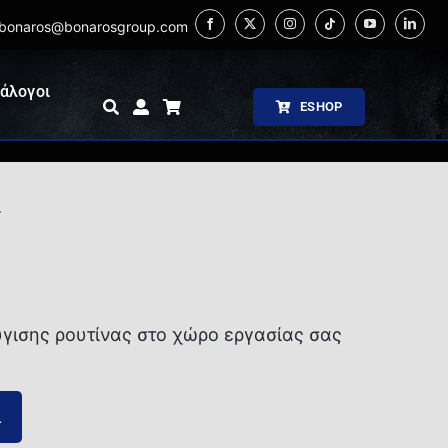
bonaros@bonarosgroup.com
άλογοι
ESHOP
4
4
γισης ρουτίνας στο χώρο εργασίας σας
ι