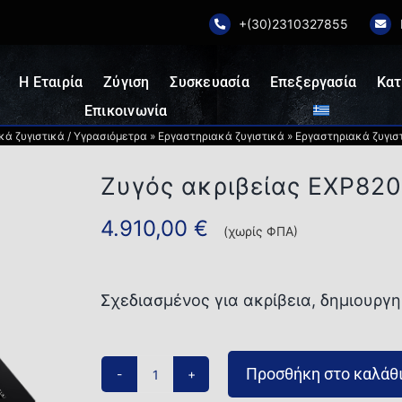
+(30)2310327855
Η Εταιρία
Ζύγιση
Συσκευασία
Επεξεργασία
Κατ
Επικοινωνία
κά ζυγιστικά / Υγρασιόμετρα
»
Εργαστηριακά ζυγιστικά
»
Εργαστηριακά ζυγιστι
Ζυγός ακριβείας EXP82
4.910,00
€
(χωρίς ΦΠΑ)
Σχεδιασμένος για ακρίβεια, δημιουργ
Προσθήκη στο καλάθ
Ζυγός