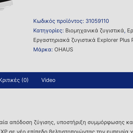
ακριβείας
EXP8202M
Κωδικός προϊόντος:
31059110
ποσότητα
Κατηγορίες:
Βιομηχανικά ζυγιστικά
,
Ερ
Εργαστηριακά ζυγιστικά Explorer Plus 
Μάρκα:
OHAUS
Κριτικές (0)
Video
M
φαία απόδοση ζύγισης, υποστήριξη συμμόρφωσης κα
P σε νέο επίπεδο βελτιστοποιώντας την εμπειρία χ