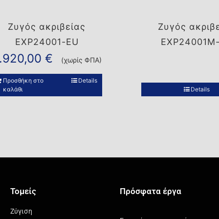
Ζυγός ακριβείας
Ζυγός ακριβ
EXP24001-EU
EXP24001M
.920,00
€
(χωρίς ΦΠΑ)
Προσθήκη στο
Details
καλάθι
Details
Τομείς
Πρόσφατα έργα
Ζύγιση