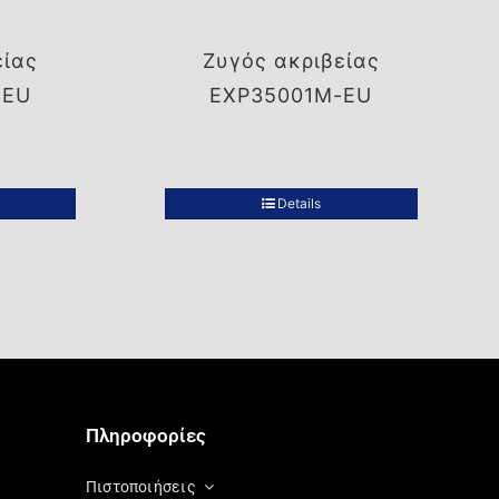
είας
Ζυγός ακριβείας
-EU
EXP35001M-EU
Details
Πληροφορίες
Πιστοποιήσεις