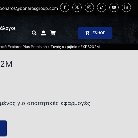
bonaros@bonarosgroup.com
άλογοι
ESHOP
κά Explorer Plus Precision
»
Ζυγός ακριβείας EXP8202M
02M
ημένος για απαιτητικές εφαρμογές
ι