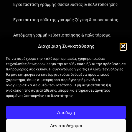
Εγκατάσταση γραμμής συσκευασίας & παλετοποίησης
Εγκατάσταση κάθετης γραμμής ζύγιση & συσκευασίας
Αυτόματη γραμμή κιβωτιοποίησης & παλετάρισμα
Διαχείριση Συγκατάθεσης
Εγκατάσταση κάθετης γραμμής ζύγιση & συσκευασίας
Για να παρέχουμε την καλύτερη εμπειρία, χρησιμοποιούμε
τεχνολογίες όπως cookies για την αποθήκευση ή/και την πρόσβαση σε
Πληροφορίες
πληροφορίες συσκευών. Η συγκατάθεση για τις εν λόγω τεχνολογίες
θα μας επιτρέψει να επεξεργαστούμε δεδομένα προσωπικού
Πιστοποιήσεις
χαρακτήρα, όπως συμπεριφορά περιήγησης ή μοναδικά
αναγνωριστικά σε αυτόν τον ιστότοπο. Η μη συγκατάθεση ή η
Όροι Χρήσης
ανάκληση της συγκατάθεσης, μπορεί να επηρεάσει αρνητικά
Πολιτική απορρήτου
ορισμένες λειτουργίες και δυνατότητες.
Πληροφορίες Αποστολής
Επιστροφή Προϊόντων
Αποδοχή
Επικοινωνία
Πολιτική Cookies (ΕΕ)
Δεν αποδέχομαι