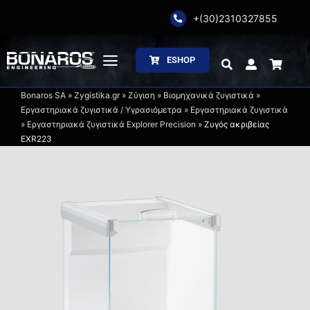
Skip
+(30)2310327855
to
content
ESHOP
Toggle
Navigation
Bonaros SA
»
Zygistika.gr
»
Ζύγιση
»
Βιομηχανικά ζυγιστικά
»
Αρχική
Εργαστηριακά ζυγιστικά / Υγρασιόμετρα
»
Εργαστηριακά ζυγιστικά
»
Εργαστηριακά ζυγιστικά Explorer Precision
»
Ζυγός ακριβείας
EXR223
Η Εταιρία
Ζύγιση
Συσκευασία
Επεξεργασία
Κατάλογοι