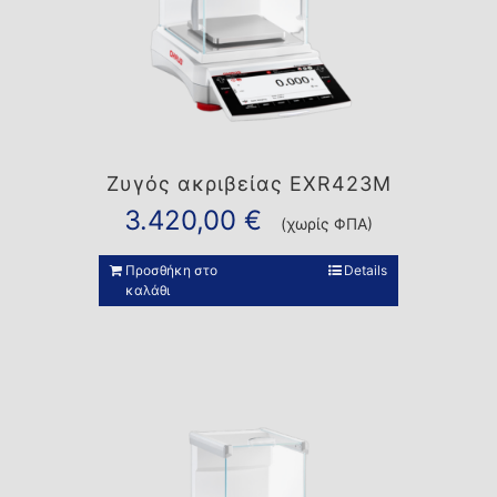
Ζυγός ακριβείας EXR423M
3.420,00
€
(χωρίς ΦΠΑ)
Προσθήκη στο
Details
καλάθι