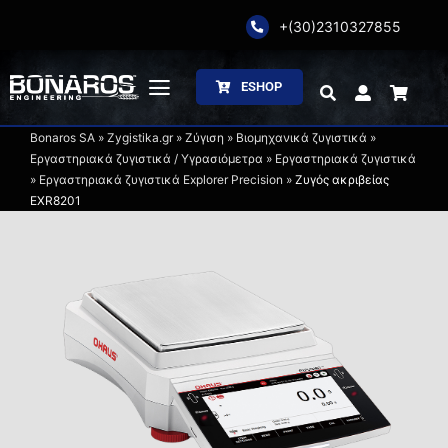
Skip
+(30)2310327855
to
content
ESHOP
Toggle
Navigation
Bonaros SA
»
Zygistika.gr
»
Ζύγιση
»
Βιομηχανικά ζυγιστικά
»
Αρχική
Εργαστηριακά ζυγιστικά / Υγρασιόμετρα
»
Εργαστηριακά ζυγιστικά
»
Εργαστηριακά ζυγιστικά Explorer Precision
»
Ζυγός ακριβείας
EXR8201
Η Εταιρία
Ζύγιση
Συσκευασία
Επεξεργασία
Κατάλογοι