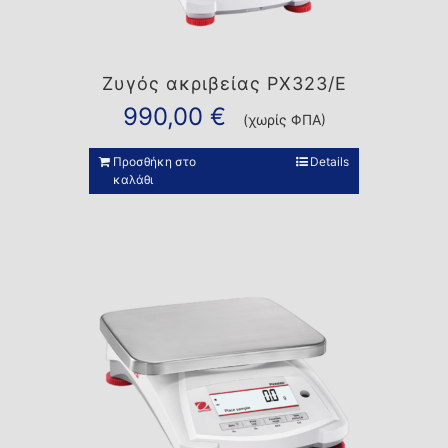
Ζυγός ακριβείας PX323/E
990,00
€
(χωρίς ΦΠΑ)
Προσθήκη στο
Details
καλάθι