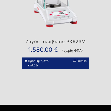
Ζυγός ακριβείας PX623M
1.580,00
€
(χωρίς ΦΠΑ)
Προσθήκη στο
Details
καλάθι