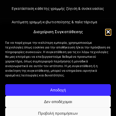
Εγκατάσταση κάθετης γραμμής ζύγιση & συσκευασίας
Αυτόματη γραμμή κιβωτιοποίησης & παλετάρισμα
Διαχείριση Συγκατάθεσης
Εγκατάσταση κάθετης γραμμής ζύγιση & συσκευασίας
Για να παρέχουμε την καλύτερη εμπειρία, χρησιμοποιούμε
τεχνολογίες όπως cookies για την αποθήκευση ή/και την πρόσβαση σε
Πληροφορίες
πληροφορίες συσκευών. Η συγκατάθεση για τις εν λόγω τεχνολογίες
θα μας επιτρέψει να επεξεργαστούμε δεδομένα προσωπικού
Πιστοποιήσεις
χαρακτήρα, όπως συμπεριφορά περιήγησης ή μοναδικά
αναγνωριστικά σε αυτόν τον ιστότοπο. Η μη συγκατάθεση ή η
Όροι Χρήσης
ανάκληση της συγκατάθεσης, μπορεί να επηρεάσει αρνητικά
Πολιτική απορρήτου
ορισμένες λειτουργίες και δυνατότητες.
Πληροφορίες Αποστολής
Επιστροφή Προϊόντων
Αποδοχή
Επικοινωνία
Πολιτική Cookies (ΕΕ)
Δεν αποδέχομαι
Προβολή προτιμήσεων