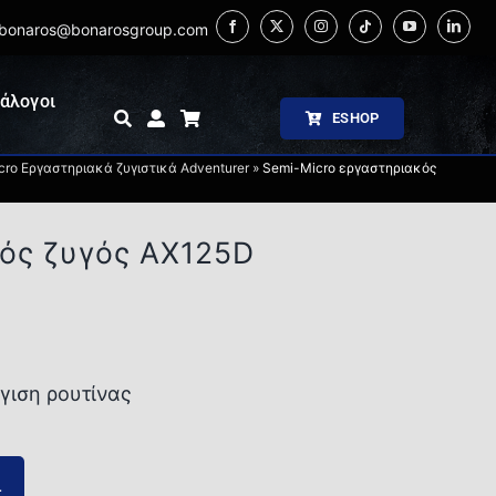
bonaros@bonarosgroup.com
άλογοι
ESHOP
ro Εργαστηριακά ζυγιστικά Adventurer
»
Semi-Micro εργαστηριακός
κός ζυγός AX125D
ύγιση ρουτίνας
ι