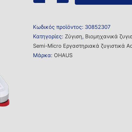
Semi-
Micro
εργαστηριακός
Κωδικός προϊόντος:
30852307
ζυγός
Κατηγορίες:
Ζύγιση
,
Βιομηχανικά ζυγι
AX125D
Semi-Micro Εργαστηριακά ζυγιστικά A
ποσότητα
Μάρκα:
OHAUS