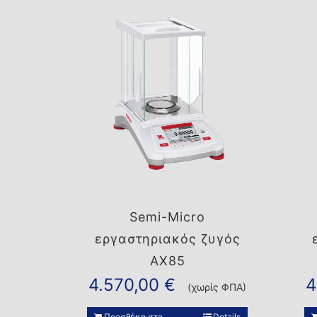
Semi-Micro
εργαστηριακός ζυγός
AX85
4.570,00
€
4
(χωρίς ΦΠΑ)
Προσθήκη στο
Details