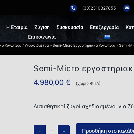
+(30)2310327855
Η Εταιρία
Ζύγιση
Συσκευασία
Επεξεργασία
Κατ
Επικοινωνία
κά ζυγιστικά / Υγρασιόμετρα
»
Semi-Micro Εργαστηριακά ζυγιστικά
»
Semi-Mic
Semi-Micro εργαστηρια
4.980,00
€
(χωρίς ΦΠΑ)
Διαισθητικοί ζυγοί σχεδιασμένοι για ζ
Προσθήκη στο καλάθ