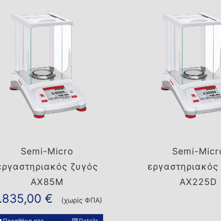
Semi-Micro
Semi-Micr
εργαστηριακός ζυγός
εργαστηριακός
AX85M
AX225D
.835,00
€
(χωρίς ΦΠΑ)
Προσθήκη στο
Details