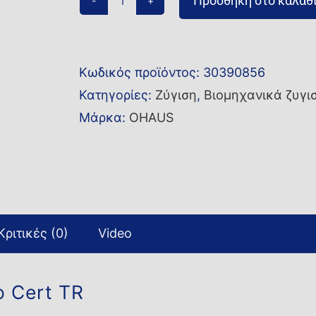
Προσθήκη στο καλάθ
Βάρος
2P
OIML
Κωδικός προϊόντος:
30390856
5kg
Κατηγορίες:
Ζύγιση
,
Βιομηχανικά ζυγι
CLF2
Μάρκα:
OHAUS
No
Cert
TR
ποσότητα
Κριτικές (0)
Video
 Cert TR