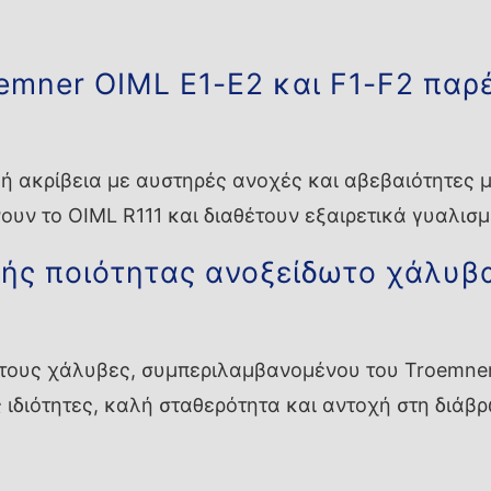
emner OIML E1-E2 και F1-F2 παρ
 ακρίβεια με αυστηρές ανοχές και αβεβαιότητες μι
υν το OIML R111 και διαθέτουν εξαιρετικά γυαλισμ
ς ποιότητας ανοξείδωτο χάλυβ
ωτους χάλυβες, συμπεριλαμβανομένου του Troemner 
 ιδιότητες, καλή σταθερότητα και αντοχή στη διάβ