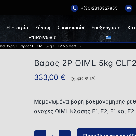
+(30)2310327855
Η Εταιρία
Ζύγιση
Συσκευασία
Επεξεργασία
Κατ
Επικοινωνία
πα βάρη
»
Βάρος 2P OIML 5kg CLF2 No Cert TR
Βάρος 2P OIML 5kg CLF2
333,00
€
(χωρίς ΦΠΑ)
Μεμονωμένα βάρη βαθμονόμησης ρυθμι
ανοχές OIML Κλάσης E1, E2, F1 και F2