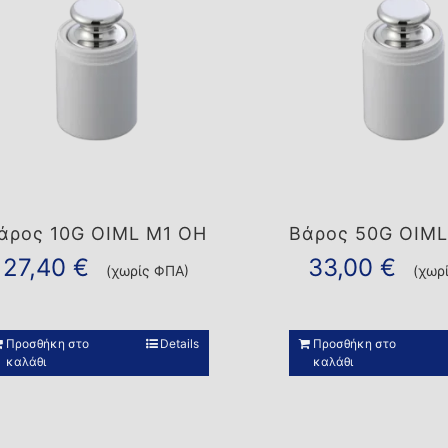
άρος 10G OIML M1 OH
Βάρος 50G OIML
27,40
€
33,00
€
(χωρίς ΦΠΑ)
(χωρ
Προσθήκη στο
Details
Προσθήκη στο
καλάθι
καλάθι