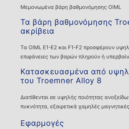
Μεμονωμένα βάρη βαθμονόμησης OIML
Τα βάρη βαθμονόμησης Tro
ακρίβεια
Τα OIML E1-E2 και F1-F2 προσφέρουν υψηλή
επιφάνειες των βαρών πληρούν ή υπερβαίνο
Κατασκευασμένα από υψηλή
του Troemner Alloy 8
Διατίθενται σε υψηλής ποιότητας ανοξείδ
πυκνότητα, εξαιρετικά χαμηλές μαγνητικές
Εφαρμογές