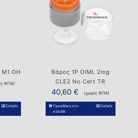
 M1 OH
Βάρος 1P OIML 2mg
CLE2 No Cert TR
ίς ΦΠΑ)
40,60
€
(χωρίς ΦΠΑ)
Details
Προσθήκη στο
Details
καλάθι