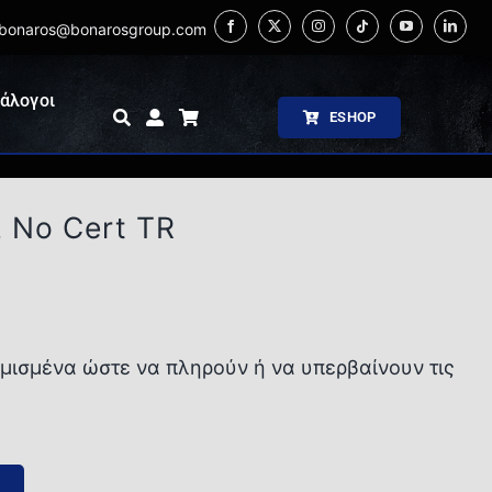
bonaros@bonarosgroup.com
άλογοι
ESHOP
 No Cert TR
σμένα ώστε να πληρούν ή να υπερβαίνουν τις