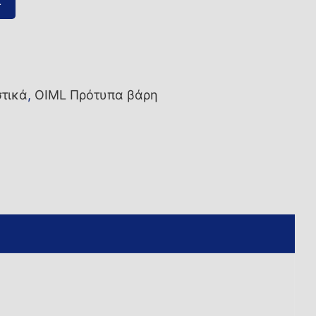
ι
στικά
,
OIML Πρότυπα βάρη