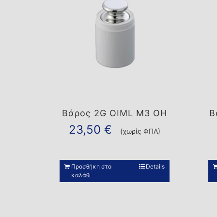
Βάρος 2G OIML M3 OH
Β
23,50
€
(χωρίς ΦΠΑ)
Προσθήκη στο
Details
καλάθι