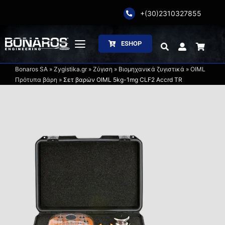
Skip
+(30)2310327855
to
content
ESHOP
Toggle
Navigation
Bonaros SA
»
Zygistika.gr
»
Ζύγιση
»
Βιομηχανικά ζυγιστικά
»
OIML
Αρχική
Πρότυπα βάρη
»
Σετ βαρών OIML 5kg-1mg CLF2 Accrd TR
Η Εταιρία
Ζύγιση
Συσκευασία
Επεξεργασία
Κατάλογοι