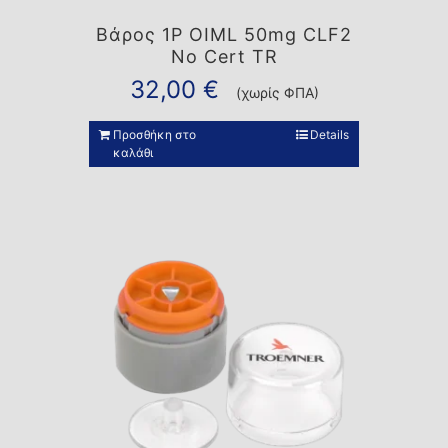
Βάρος 1P OIML 50mg CLF2
No Cert TR
32,00
€
(χωρίς ΦΠΑ)
Προσθήκη στο
Details
καλάθι