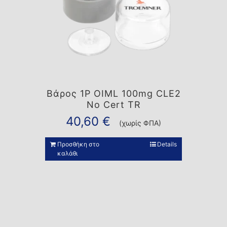
Βάρος 1P OIML 100mg CLE2
No Cert TR
40,60
€
(χωρίς ΦΠΑ)
Προσθήκη στο
Details
καλάθι