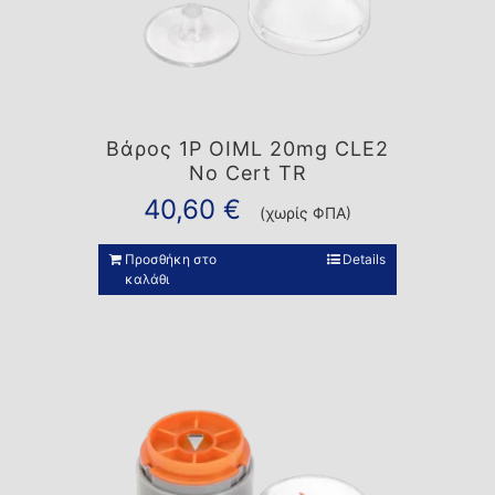
Βάρος 1P OIML 20mg CLE2
No Cert TR
40,60
€
(χωρίς ΦΠΑ)
Προσθήκη στο
Details
καλάθι