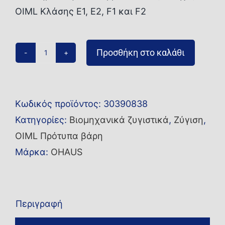
OIML Κλάσης E1, E2, F1 και F2
Προσθήκη στο καλάθι
Σετ
βαρών
OIML
Κωδικός προϊόντος:
30390838
5kg-
Κατηγορίες:
Βιομηχανικά ζυγιστικά
,
Ζύγιση
,
1mg
OIML Πρότυπα βάρη
CLF2
Μάρκα:
OHAUS
Accrd
TR
ποσότητα
Περιγραφή