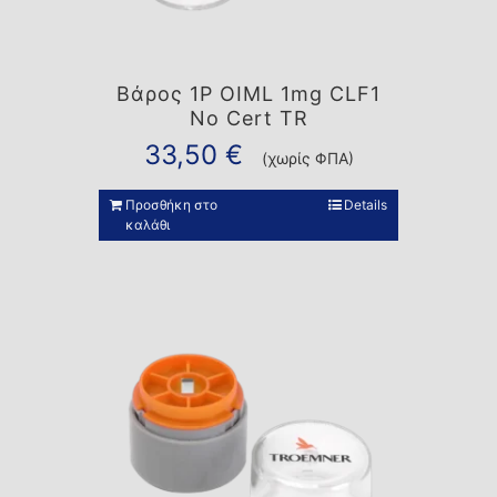
Βάρος 1P OIML 1mg CLF1
No Cert TR
33,50
€
(χωρίς ΦΠΑ)
Προσθήκη στο
Details
καλάθι