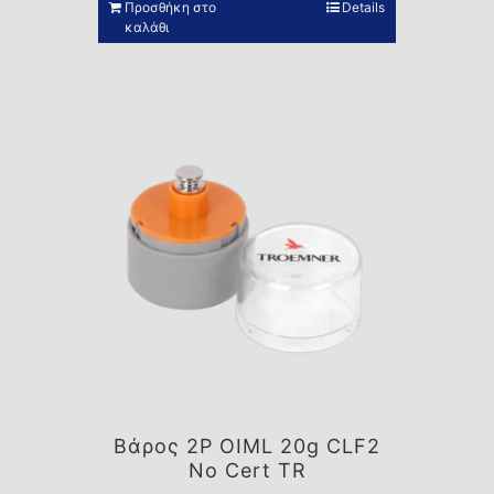
Προσθήκη στο
Details
καλάθι
Βάρος 2P OIML 20g CLF2
No Cert TR