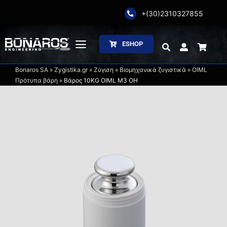
Skip
+(30)2310327855
to
content
ESHOP
Toggle
Navigation
Bonaros SA
»
Zygistika.gr
»
Ζύγιση
»
Βιομηχανικά ζυγιστικά
»
OIML
Αρχική
Πρότυπα βάρη
»
Βάρος 10KG OIML M3 OH
Η Εταιρία
Ζύγιση
Συσκευασία
Επεξεργασία
Κατάλογοι