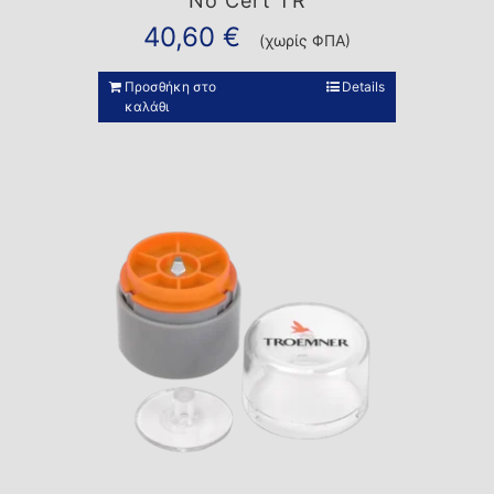
No Cert TR
40,60
€
(χωρίς ΦΠΑ)
Προσθήκη στο
Details
καλάθι