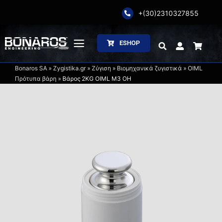
Skip
+(30)2310327855
to
content
ESHOP
Toggle
Navigation
Bonaros SA
»
Zygistika.gr
»
Ζύγιση
»
Βιομηχανικά ζυγιστικά
»
OIML
Αρχική
Πρότυπα βάρη
»
Βάρος 2KG OIML M3 OH
Η Εταιρία
Ζύγιση
Συσκευασία
Επεξεργασία
Κατάλογοι