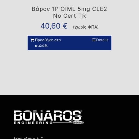
Βάρος 1P OIML 5mg CLE2
No Cert TR
40,60
€
(χωρίς ΦΠΑ)
Προσθήκη στο
Details
καλάθι
Μπονάρος Α.Ε.