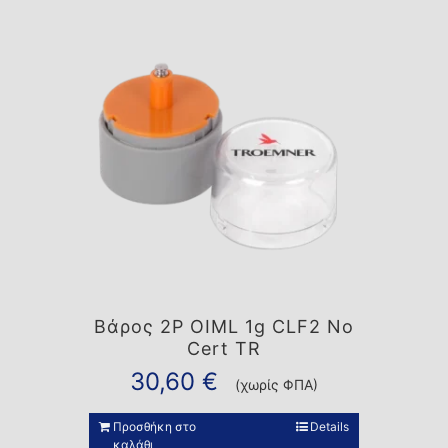
Βάρος 2P OIML 1g CLF2 No
Cert TR
30,60
€
(χωρίς ΦΠΑ)
Προσθήκη στο
Details
καλάθι