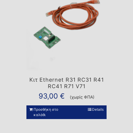
Κιτ Ethernet R31 RC31 R41
RC41 R71 V71
93,00
€
(χωρίς ΦΠΑ)
Προσθήκη στο
Details
καλάθι