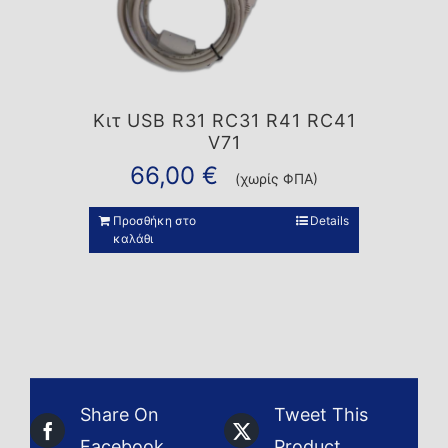
Κιτ USB R31 RC31 R41 RC41
V71
66,00
€
(χωρίς ΦΠΑ)
Προσθήκη στο
Details
καλάθι
Share On
Tweet This
Facebook
Product