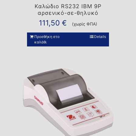
Καλώδιο RS232 IBM 9P
αρσενικό-σε-θηλυκό
111,50
€
(χωρίς ΦΠΑ)
Προσθήκη στο
Details
καλάθι