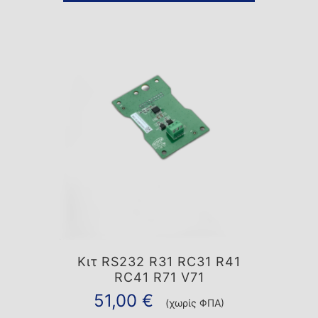
Κιτ RS232 R31 RC31 R41
RC41 R71 V71
51,00
€
(χωρίς ΦΠΑ)