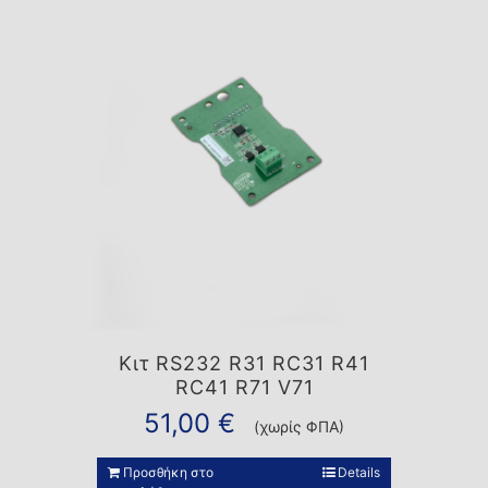
Κιτ RS232 R31 RC31 R41
RC41 R71 V71
51,00
€
(χωρίς ΦΠΑ)
Προσθήκη στο
Details