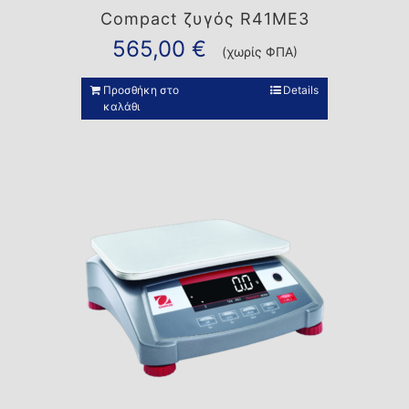
Compact ζυγός R41ME3
565,00
€
(χωρίς ΦΠΑ)
Προσθήκη στο
Details
καλάθι