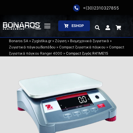
Skip
+(30)2310327855
to
content
ESHOP
Toggle
Navigation
Bonaros SA
»
Zygistika.gr
»
Ζύγιση
»
Βιομηχανικά ζυγιστικά
»
Αρχική
Ζυγιστικά πάγκου/δαπέδου
»
Compact ζυγιστικά πάγκου
»
Compact
ζυγιστικά πάγκου Ranger 4000
»
Compact ζυγός R41ME15
Η Εταιρία
Ζύγιση
Συσκευασία
Επεξεργασία
Κατάλογοι