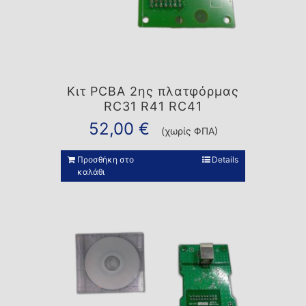
Κιτ PCBA 2ης πλατφόρμας
RC31 R41 RC41
52,00
€
(χωρίς ΦΠΑ)
Προσθήκη στο
Details
καλάθι