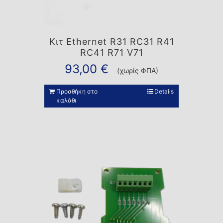
Κιτ Ethernet R31 RC31 R41
RC41 R71 V71
93,00
€
(χωρίς ΦΠΑ)
Προσθήκη στο
Details
καλάθι