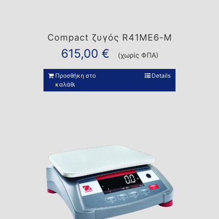
Compact ζυγός R41ME6-M
615,00
€
(χωρίς ΦΠΑ)
Προσθήκη στο
Details
καλάθι