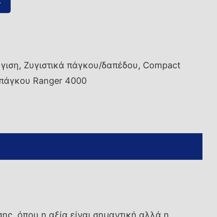
ι
γιση
,
Ζυγιστικά πάγκου/δαπέδου
,
Compact
 πάγκου Ranger 4000
ης, όπου η αξία είναι σημαντική αλλά η