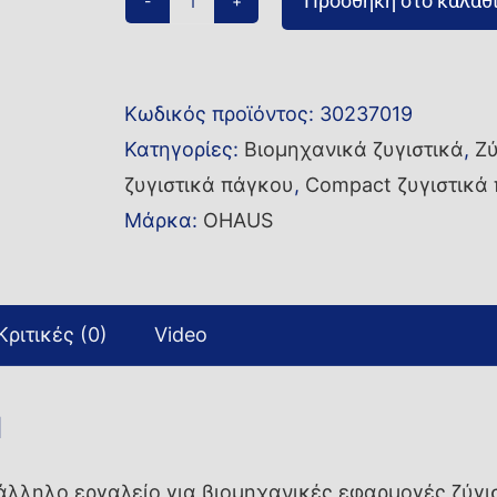
Προσθήκη στο καλάθ
Compact
ζυγός
R41ME30-
Κωδικός προϊόντος:
30237019
M
Κατηγορίες:
Βιομηχανικά ζυγιστικά
,
Ζύ
ποσότητα
ζυγιστικά πάγκου
,
Compact ζυγιστικά
Μάρκα:
OHAUS
Κριτικές (0)
Video
M
άλληλο εργαλείο για βιομηχανικές εφαρμογές ζύγισ