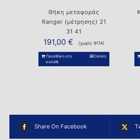
Θήκη μεταφοράς
Ranger (μέτρησης) 21
31 41
191,00
€
(χωρίς ΦΠΑ)
Προσθήκη στο
Details
καλάθι
Share On Facebook
T