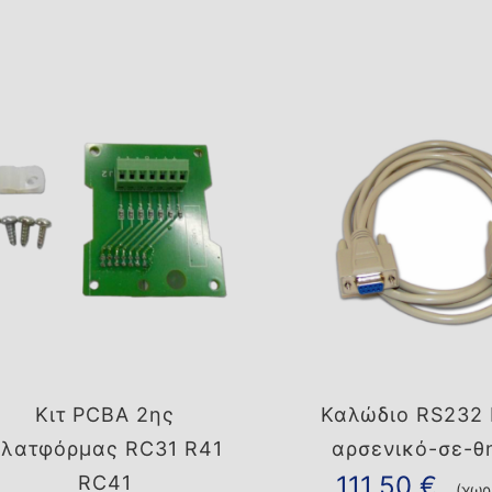
Κιτ PCBA 2ης
Καλώδιο RS232 
λατφόρμας RC31 R41
αρσενικό-σε-θ
111,50
€
RC41
(χωρ