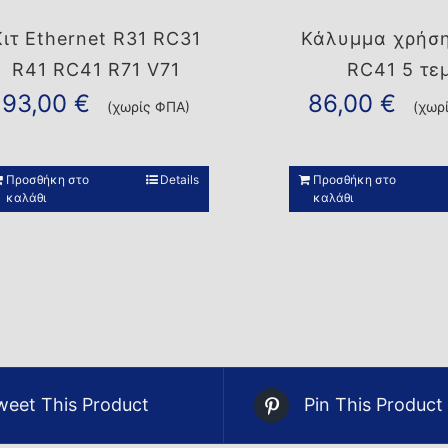
Κιτ Ethernet R31 RC31
Κάλυμμα χρήση
R41 RC41 R71 V71
RC41 5 τεμ
93,00
€
86,00
€
(χωρίς ΦΠΑ)
(χωρ
Προσθήκη στο
Details
Προσθήκη στο
καλάθι
καλάθι
weet This Product
Pin This Product