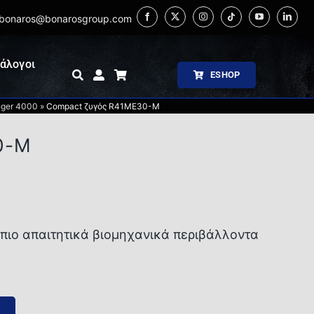
bonaros@bonarosgroup.com
άλογοι
ESHOP
nger 4000
»
Compact ζυγός R41ME30-M
0-M
 πιο απαιτητικά βιομηχανικά περιβάλλοντα