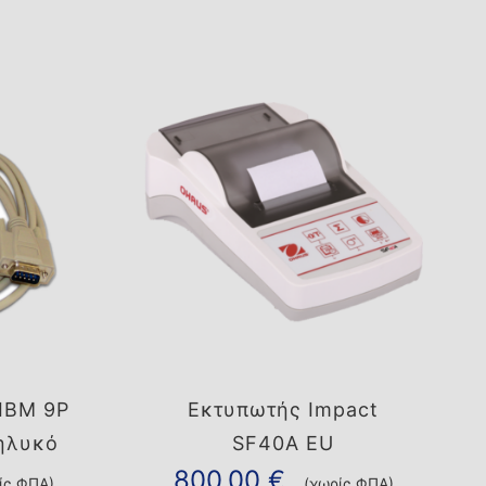
IBM 9P
Εκτυπωτής Impact
ηλυκό
SF40A EU
800,00
€
ίς ΦΠΑ)
(χωρίς ΦΠΑ)