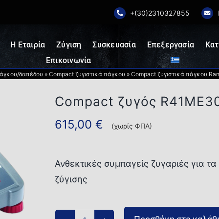
+(30)2310327855
Η Εταιρία
Ζύγιση
Συσκευασία
Επεξεργασία
Κατ
Επικοινωνία
πάγκου/δαπέδου
»
Compact ζυγιστικά πάγκου
»
Compact ζυγιστικά πάγκου Ra
Compact ζυγός R41ME3
615,00
€
(χωρίς ΦΠΑ)
Ανθεκτικές συμπαγείς ζυγαριές για τα
ζύγισης