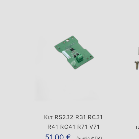
Κιτ RS232 R31 RC31
R41 RC41 R71 V71
π
51,00
€
(χωρίς ΦΠΑ)