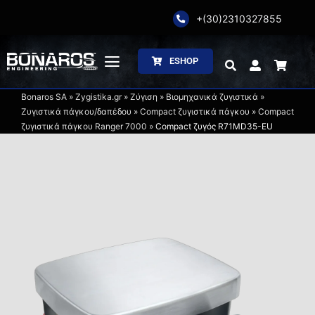
Skip
+(30)2310327855
to
content
ESHOP
Toggle
Navigation
Bonaros SA
»
Zygistika.gr
»
Ζύγιση
»
Βιομηχανικά ζυγιστικά
»
Αρχική
Ζυγιστικά πάγκου/δαπέδου
»
Compact ζυγιστικά πάγκου
»
Compact
ζυγιστικά πάγκου Ranger 7000
»
Compact ζυγός R71MD35-EU
Η Εταιρία
Ζύγιση
Συσκευασία
Επεξεργασία
Κατάλογοι