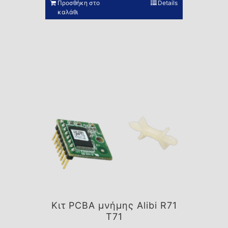
Προσθήκη στο
Details
καλάθι
Κιτ PCBA μνήμης Alibi R71
T71