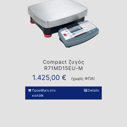
Compact ζυγός
R71MD15EU-M
1.425,00
€
(χωρίς ΦΠΑ)
Προσθήκη στο
Details
καλάθι