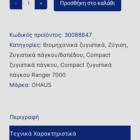
Προσθήκη στο καλάθι
Compact
ζυγός
R71MD35-
Κωδικός προϊόντος:
30088847
EU
Κατηγορίες:
Βιομηχανικά ζυγιστικά
,
Ζύγιση
,
ποσότητα
Ζυγιστικά πάγκου/δαπέδου
,
Compact
ζυγιστικά πάγκου
,
Compact ζυγιστικά
πάγκου Ranger 7000
Μάρκα:
OHAUS
Περιγραφή
Τεχνικά Χαρακτηριστικά