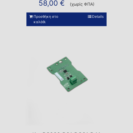
58,00
€
(χωρίς ΦΠΑ)
Προσθήκη στο
Details
καλάθι