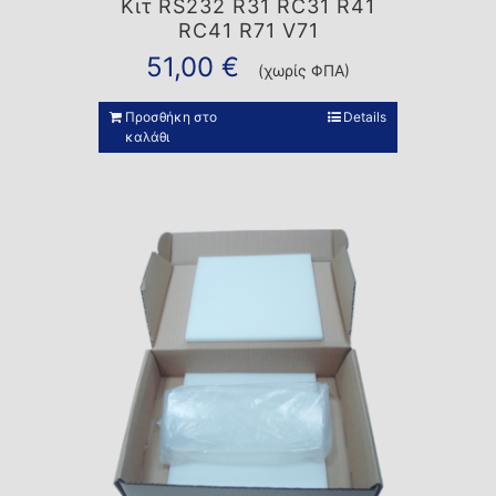
Κιτ RS232 R31 RC31 R41
RC41 R71 V71
51,00
€
(χωρίς ΦΠΑ)
Προσθήκη στο
Details
καλάθι