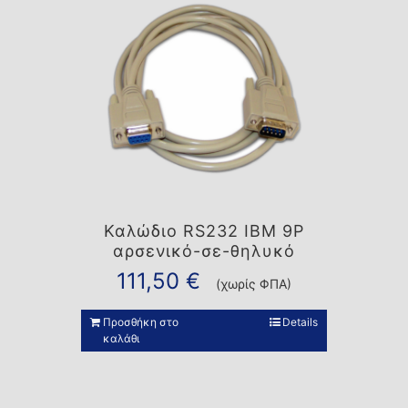
Καλώδιο RS232 IBM 9P
αρσενικό-σε-θηλυκό
111,50
€
(χωρίς ΦΠΑ)
Προσθήκη στο
Details
καλάθι