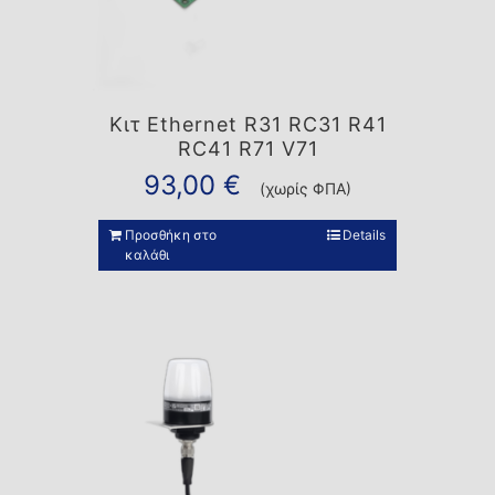
Κιτ Ethernet R31 RC31 R41
RC41 R71 V71
93,00
€
(χωρίς ΦΠΑ)
Προσθήκη στο
Details
καλάθι