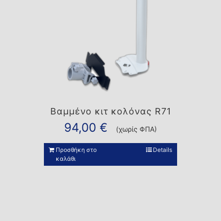
Βαμμένο κιτ κολόνας R71
94,00
€
(χωρίς ΦΠΑ)
Προσθήκη στο
Details
καλάθι