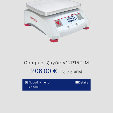
Compact ζυγός V12P15T-M
206,00
€
(χωρίς ΦΠΑ)
Προσθήκη στο
Details
καλάθι