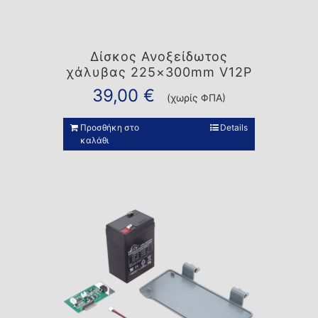
Δίσκος Ανοξείδωτος
χάλυβας 225×300mm V12P
39,00
€
(χωρίς ΦΠΑ)
Προσθήκη στο
Details
καλάθι