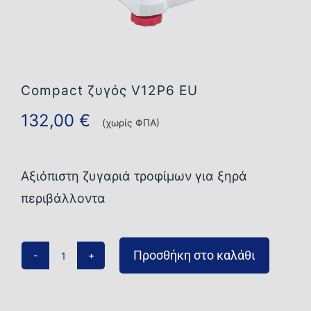
Επικοινωνία
Compact ζυγός V12P6 EU
132,00
€
(χωρίς ΦΠΑ)
Αξιόπιστη ζυγαριά τροφίμων για ξηρά
περιβάλλοντα
Προσθήκη στο καλάθι
Compact
ζυγός
V12P6