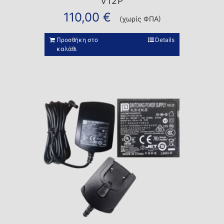
V12P
110,00
€
(χωρίς ΦΠΑ)
Προσθήκη στο
Details
καλάθι