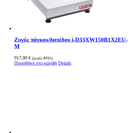
Ζυγός πάγκου/δαπέδου i-D33XW150B1X2EU-
M
917,00
€
(χωρίς ΦΠΑ)
Προσθήκη στο καλάθι
Details