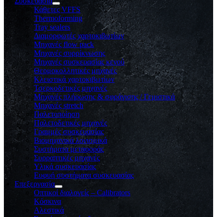
Συσκευασία
Κάθετες VFFS
Thermoforming
Tray sealers
Διαμορφωτές χαρτοκιβωτίων
Μηχανές flow pack
Μηχανές συρρίκνωσης
Μηχανές συσκευασίας κενού
Θερμοκολλητικές μηχανές
Κλειστικά χαρτοκιβωτίων
Τσερκοδετικές μηχανές
Μηχανές πλήρωσης & σφράγισης / Γεμιστικά
Μηχανές stretch
Παλετοποίηση
Παλετοδετικές μηχανές
Γραμμές συσκευασίας
Βιομηχανικά λογισμικά
Συστήματα μεταφοράς
Συρραπτικές μηχανές
Υλικά συσκευασίας
Ευφυή συστήματα συσκευασίας
Επεξεργασία
Οπτικοί διαλογείς – Calibrators
Κόσκινα
Αλεστικά