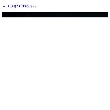
Skip
+(30)2310327855
to
content