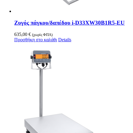
Ζυγός πάγκου/δαπέδου i-D33XW30B1R5-EU
635,00
€
(χωρίς ΦΠΑ)
Προσθήκη στο καλάθι
Details