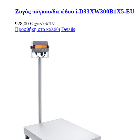
Ζυγός πάγκου/δαπέδου i-D33XW300B1X5-EU
928,00
€
(χωρίς ΦΠΑ)
Προσθήκη στο καλάθι
Details