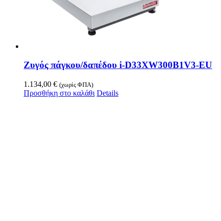
Ζυγός πάγκου/δαπέδου i-D33XW300B1V3-EU
1.134,00
€
(χωρίς ΦΠΑ)
Προσθήκη στο καλάθι
Details