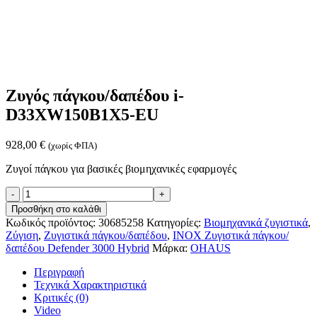
Ζυγός πάγκου/δαπέδου i-
D33XW150B1X5-EU
928,00
€
(χωρίς ΦΠΑ)
Ζυγοί πάγκου για βασικές βιομηχανικές εφαρμογές
Ζυγός
πάγκου/
Προσθήκη στο καλάθι
δαπέδου
Κωδικός προϊόντος:
30685258
Κατηγορίες:
Βιομηχανικά ζυγιστικά
,
i-
Ζύγιση
,
Ζυγιστικά πάγκου/δαπέδου
,
INOX Ζυγιστικά πάγκου/
D33XW150B1X5-
δαπέδου Defender 3000 Hybrid
Μάρκα:
OHAUS
EU
ποσότητα
Περιγραφή
Τεχνικά Χαρακτηριστικά
Κριτικές (0)
Video