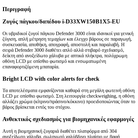
Περιγραφή
Ζυγός πάγκου/δαπέδου i-D33XW150B1X5-EU
Οι υβριδικοί ζυγοί πάγκου Defender 3000 είναι ιδανικοί για γενική
ζύγιση, απλή μέτρηση τεμαχίων και έλεγχο βάρους σε παραγωγή,
συσκευασία, αποθήκη, απογραφή, αποστολή και παραλαβή. Η
σειρά Defender 3000 διαθέτει απλό αλλά στιβαρό σχεδιασμό,
δείκτη από ανοξείδωτο χάλυβα με απτικά πλήκτρα, πολύχρωμη
οθόνη LCD με οπίσθιο φωτισμό και ενσωματωμένη
επαναφορτιζόμενη μπαταρία.
Bright LCD with color alerts for check
Τα αποτελέσματα εμφανίζονται καθαρά στη μεγάλη φωτεινή οθόνη
LCD με οπίσθιο φωτισμό. Στη λειτουργία checkweighing, η οθόνη
αλλάζει χρώμα (κίτρινο/πράσινο/κόκκινο) προειδοποιώντας όταν το
βάρος βρίσκεται εντός του στόχου.
Ανθεκτικός σχεδιασμός για βιομηχανικές εφαρμογές
Αυτή η βιομηχανική ζυγαριά διαθέτει πλατφόρμα από 304
ανοξείδωτο χάλυβα, σωληνωτό χαλύβδινο πλαίσιο με βαφή