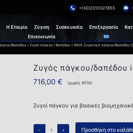
+(30)2310327855
Η Εταιρία
Ζύγιση
Συσκευασία
Επεξεργασία
Κατ
Επικοινωνία
πάγκου/δαπέδου
»
Ζυγοί πάγκου / δαπέδου
»
INOX Ζυγιστικά πάγκου/δαπέδου D
Ζυγός πάγκου/δαπέδου
716,00
€
(χωρίς ΦΠΑ)
Ζυγοί πάγκου για βασικές βιομηχανικ
Προσθήκη στο καλάθ