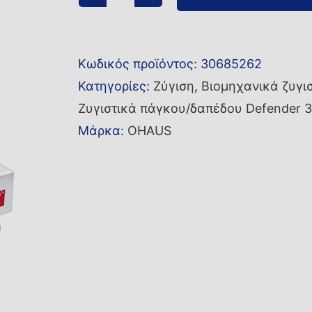
Ζυγός
πάγκου/
δαπέδου
Κωδικός προϊόντος:
30685262
i-
Κατηγορίες:
Ζύγιση
,
Βιομηχανικά ζυγι
D33XW15B1R1EU-
Ζυγιστικά πάγκου/δαπέδου Defender 3
M
Μάρκα:
OHAUS
ποσότητα