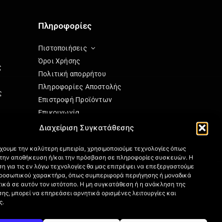
Πληροφορίες
Πιστοποιήσεις
Όροι Χρήσης
ς
Πολιτική απορρήτου
Πληροφορίες Αποστολής
ς
Επιστροφή Προϊόντων
Επικοινωνία
Πολιτική Cookies (ΕΕ)
Διαχείριση Συγκατάθεσης
ησης
έχουμε την καλύτερη εμπειρία, χρησιμοποιούμε τεχνολογίες όπως
α την αποθήκευση ή/και την πρόσβαση σε πληροφορίες συσκευών. Η
η για τις εν λόγω τεχνολογίες θα μας επιτρέψει να επεξεργαστούμε
ς
ροσωπικού χαρακτήρα, όπως συμπεριφορά περιήγησης ή μοναδικά
ικά σε αυτόν τον ιστότοπο. Η μη συγκατάθεση ή η ανάκληση της
ης, μπορεί να επηρεάσει αρνητικά ορισμένες λειτουργίες και
ς.