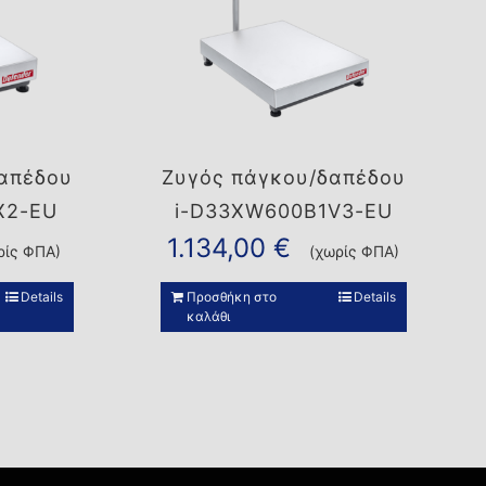
απέδου
Ζυγός πάγκου/δαπέδου
X2-EU
i-D33XW600B1V3-EU
1.134,00
€
ρίς ΦΠΑ)
(χωρίς ΦΠΑ)
Details
Προσθήκη στο
Details
καλάθι