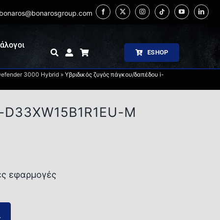
bonaros@bonarosgroup.com
άλογοι
ESHOP
efender 3000 Hybrid
»
Υβριδικός ζυγός πάγκου/δαπέδου i-
 i-D33XW15B1R1EU-M
ές εφαρμογές
ι