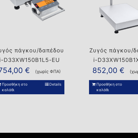
υγός πάγκου/δαπέδου
Ζυγός πάγκου/δ
i-D33XW150B1L5-EU
i-D33XW150B1
754,00
€
852,00
€
(χωρίς ΦΠΑ)
(χω
Προσθήκη στο
Details
Προσθήκη στο
καλάθι
καλάθι