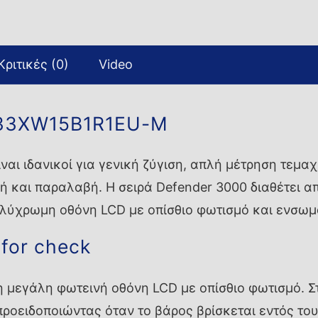
Κριτικές (0)
Video
D33XW15B1R1EU-M
ίναι ιδανικοί για γενική ζύγιση, απλή μέτρηση τεμ
 και παραλαβή. Η σειρά Defender 3000 διαθέτει απ
ολύχρωμη οθόνη LCD με οπίσθιο φωτισμό και ενσω
 for check
μεγάλη φωτεινή οθόνη LCD με οπίσθιο φωτισμό. Στ
προειδοποιώντας όταν το βάρος βρίσκεται εντός του