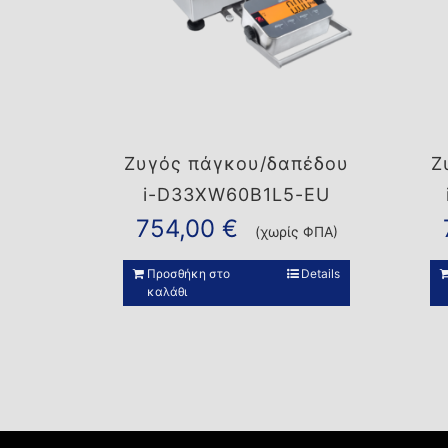
Ζυγός πάγκου/δαπέδου
Ζ
i-D33XW60B1L5-EU
754,00
€
(χωρίς ΦΠΑ)
Προσθήκη στο
Details
καλάθι