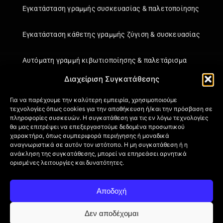
Εγκατάσταση γραμμής συσκευασίας & παλετοποίησης
Εγκατάσταση κάθετης γραμμής ζύγιση & συσκευασίας
Αυτόματη γραμμή κιβωτιοποίησης & παλετάρισμα
Διαχείριση Συγκατάθεσης
Εγκατάσταση κάθετης γραμμής ζύγιση & συσκευασίας
Για να παρέχουμε την καλύτερη εμπειρία, χρησιμοποιούμε
τεχνολογίες όπως cookies για την αποθήκευση ή/και την πρόσβαση σε
Πληροφορίες
πληροφορίες συσκευών. Η συγκατάθεση για τις εν λόγω τεχνολογίες
θα μας επιτρέψει να επεξεργαστούμε δεδομένα προσωπικού
Πιστοποιήσεις
χαρακτήρα, όπως συμπεριφορά περιήγησης ή μοναδικά
αναγνωριστικά σε αυτόν τον ιστότοπο. Η μη συγκατάθεση ή η
Όροι Χρήσης
ανάκληση της συγκατάθεσης, μπορεί να επηρεάσει αρνητικά
Πολιτική απορρήτου
ορισμένες λειτουργίες και δυνατότητες.
Πληροφορίες Αποστολής
Επιστροφή Προϊόντων
Αποδοχή
Επικοινωνία
Πολιτική Cookies (ΕΕ)
Δεν αποδέχομαι