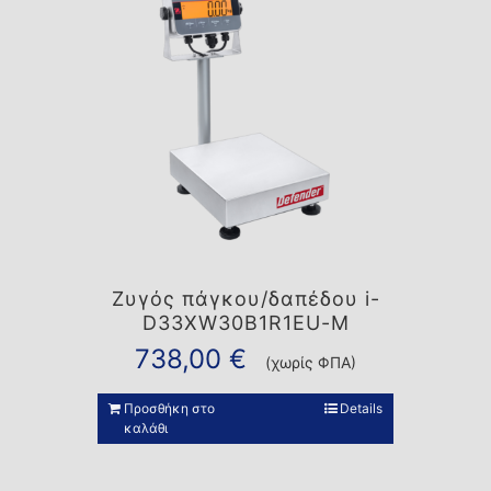
Ζυγός πάγκου/δαπέδου i-
D33XW30B1R1EU-M
738,00
€
(χωρίς ΦΠΑ)
Προσθήκη στο
Details
καλάθι