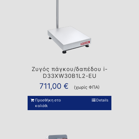
Ζυγός πάγκου/δαπέδου i-
D33XW30B1L2-EU
711,00
€
(χωρίς ΦΠΑ)
Προσθήκη στο
Details
καλάθι