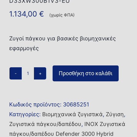
D33XW300B1V3-EU
1.134,00
€
(χωρίς ΦΠΑ)
Ζυγοί πάγκου για βασικές βιομηχανικές
εφαρμογές
Προσθήκη στο καλάθι
Ζυγός
πάγκου/
δαπέδου
Κωδικός προϊόντος:
30685251
i-
Κατηγορίες:
Βιομηχανικά ζυγιστικά
,
Ζύγιση
,
D33XW300B1V3-
Ζυγιστικά πάγκου/δαπέδου
,
INOX Ζυγιστικά
EU
πάγκου/δαπέδου Defender 3000 Hybrid
ποσότητα