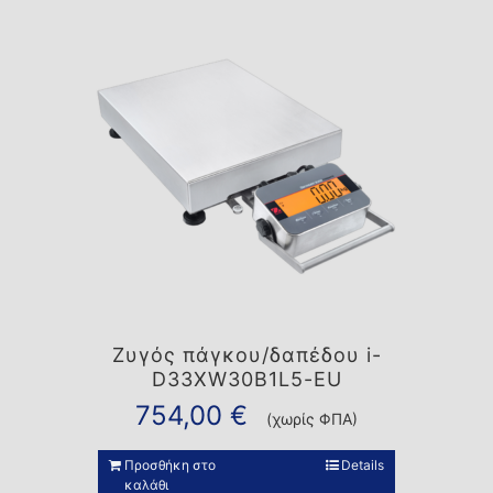
Ζυγός πάγκου/δαπέδου i-
D33XW30B1L5-EU
754,00
€
(χωρίς ΦΠΑ)
Προσθήκη στο
Details
καλάθι