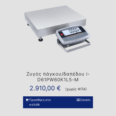
Ζυγός πάγκου/δαπέδου i-
D61PW60K1L5-M
2.910,00
€
(χωρίς ΦΠΑ)
Προσθήκη στο
Details
καλάθι