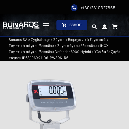
Skip
+(30)2310327855
to
content
ESHOP
Toggle
Navigation
Bonaros SA
»
Zygistika.gr
»
Ζύγιση
»
Βιομηχανικά ζυγιστικά
»
Αρχική
Ζυγιστικά πάγκου/δαπέδου
»
Ζυγοί πάγκου / δαπέδου
»
INOX
Ζυγιστικά πάγκου/δαπέδου Defender 6000 Hybrid
»
Υβριδικός ζυγός
πάγκου IP68/IP69K i-D61PW30K1R6
Η Εταιρία
Ζύγιση
Συσκευασία
Επεξεργασία
Κατάλογοι