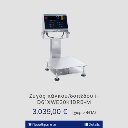
Ζυγός πάγκου/δαπέδου i-
D61XWE30K1DR6-M
3.039,00
€
(χωρίς ΦΠΑ)
Προσθήκη στο
Details