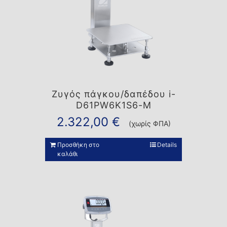
Ζυγός πάγκου/δαπέδου i-
D61PW6K1S6-M
2.322,00
€
(χωρίς ΦΠΑ)
Προσθήκη στο
Details
καλάθι