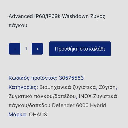
Advanced IP68/IP69k Washdown Ζυγός
πάγκου
Προσθήκη στο καλάθι
Ζυγός
πάγκου/
δαπέδου
Κωδικός προϊόντος:
30575553
i-
Κατηγορίες:
Βιομηχανικά ζυγιστικά
,
Ζύγιση
,
D61PW30K1R6
Ζυγιστικά πάγκου/δαπέδου
,
INOX Ζυγιστικά
ποσότητα
πάγκου/δαπέδου Defender 6000 Hybrid
Μάρκα:
OHAUS