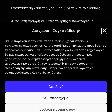
Εγκατάσταση κάθετης γραμμής ζύγιση & συσκευασίας
Αυτόματη γραμμή κιβωτιοποίησης & παλετάρισμα
Διαχείριση Συγκατάθεσης
Εγκατάσταση κάθετης γραμμής ζύγιση & συσκευασίας
Για να παρέχουμε την καλύτερη εμπειρία, χρησιμοποιούμε
τεχνολογίες όπως cookies για την αποθήκευση ή/και την πρόσβαση σε
Πληροφορίες
πληροφορίες συσκευών. Η συγκατάθεση για τις εν λόγω τεχνολογίες
θα μας επιτρέψει να επεξεργαστούμε δεδομένα προσωπικού
Πιστοποιήσεις
χαρακτήρα, όπως συμπεριφορά περιήγησης ή μοναδικά
Όροι Χρήσης
αναγνωριστικά σε αυτόν τον ιστότοπο. Η μη συγκατάθεση ή η
ανάκληση της συγκατάθεσης, μπορεί να επηρεάσει αρνητικά
Πολιτική απορρήτου
ορισμένες λειτουργίες και δυνατότητες.
Πληροφορίες Αποστολής
Επιστροφή Προϊόντων
Αποδοχή
Επικοινωνία
Πολιτική Cookies (ΕΕ)
Δεν αποδέχομαι
Προβολή προτιμήσεων