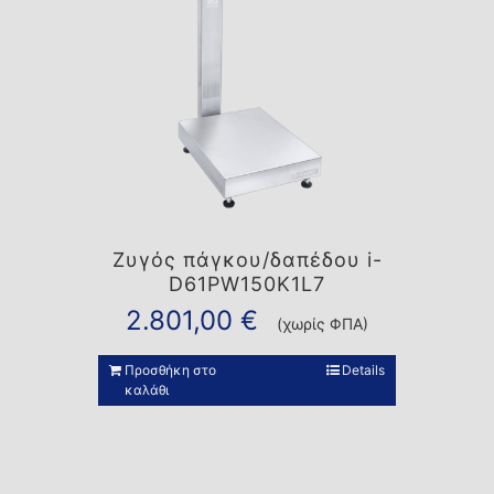
Ζυγός πάγκου/δαπέδου i-
D61PW150K1L7
2.801,00
€
(χωρίς ΦΠΑ)
Προσθήκη στο
Details
καλάθι