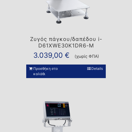
Ζυγός πάγκου/δαπέδου i-
D61XWE30K1DR6-M
3.039,00
€
(χωρίς ΦΠΑ)
Προσθήκη στο
Details
καλάθι