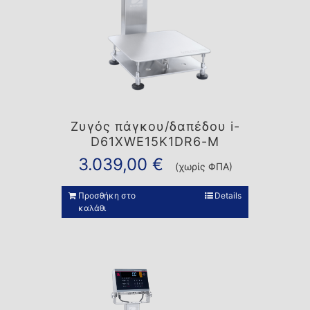
Ζυγός πάγκου/δαπέδου i-
D61XWE15K1DR6-M
3.039,00
€
(χωρίς ΦΠΑ)
Προσθήκη στο
Details
καλάθι