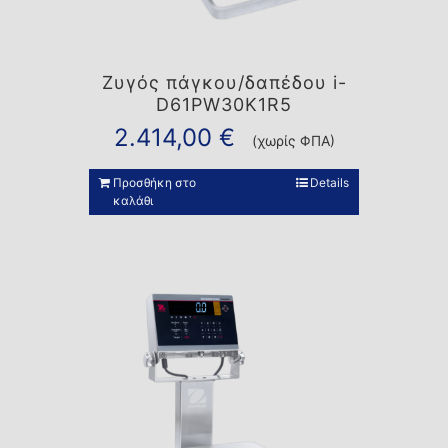
Ζυγός πάγκου/δαπέδου i-
D61PW30K1R5
2.414,00
€
(χωρίς ΦΠΑ)
Προσθήκη στο
Details
καλάθι