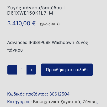
Ζυγός πάγκου/δαπέδου i-
D61XWE150K1L7-M
3.410,00
€
(χωρίς ΦΠΑ)
Advanced IP68/IP69k Washdown Ζυγός
πάγκου
Προσθήκη στο καλάθι
Ζυγός
πάγκου/
δαπέδου
Κωδικός προϊόντος:
30612504
i-
Κατηγορίες:
Βιομηχανικά ζυγιστικά
,
Ζύγιση
,
D61XWE150K1L7-