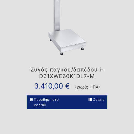
Ζυγός πάγκου/δαπέδου i-
D61XWE60K1DL7-M
3.410,00
€
(χωρίς ΦΠΑ)
Προσθήκη στο
Details
καλάθι