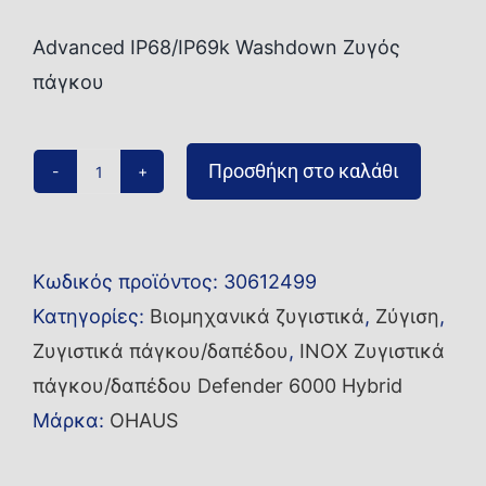
Advanced IP68/IP69k Washdown Ζυγός
πάγκου
Προσθήκη στο καλάθι
Ζυγός
πάγκου/
δαπέδου
Κωδικός προϊόντος:
30612499
i-
Κατηγορίες:
Βιομηχανικά ζυγιστικά
,
Ζύγιση
,
D61XWE3K1S6-
Ζυγιστικά πάγκου/δαπέδου
,
INOX Ζυγιστικά
M
πάγκου/δαπέδου Defender 6000 Hybrid
ποσότητα
Μάρκα:
OHAUS