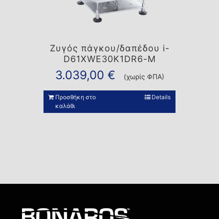
Ζυγός πάγκου/δαπέδου i-
D61XWE30K1DR6-M
3.039,00
€
(χωρίς ΦΠΑ)
Προσθήκη στο
Details
καλάθι