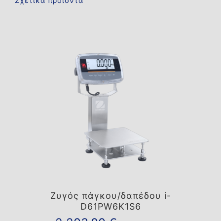
Σχετικά προϊόντα
Ζυγός πάγκου/δαπέδου i-
D61PW6K1S6