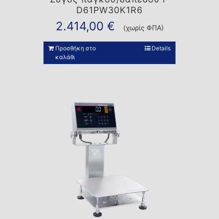
D61PW30K1R6
2.414,00
€
(χωρίς ΦΠΑ)
Προσθήκη στο
Details
καλάθι