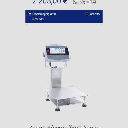
2.203,00
€
(χωρίς ΦΠΑ)
Προσθήκη στο
Details
καλάθι
Ζυγός πάγκου/δαπέδου i-