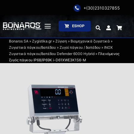
Skip
+(30)2310327855
to
content
ESHOP
Toggle
Navigation
Bonaros SA
»
Zygistika.gr
»
Ζύγιση
»
Βιομηχανικά ζυγιστικά
»
Αρχική
Ζυγιστικά πάγκου/δαπέδου
»
Ζυγοί πάγκου / δαπέδου
»
INOX
Ζυγιστικά πάγκου/δαπέδου Defender 6000 Hybrid
»
Πλενόμενος
ζυγός πάγκου IP68/IP69K i-D61XWE3K1S6-M
Η Εταιρία
Ζύγιση
Συσκευασία
Επεξεργασία
Κατάλογοι