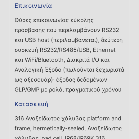
Επικοινωνία
Θύρες επικοινωνίας εύκολης
πρόσβασης που περιλαμβάνουν RS232
και USB host (περιλαμβάνεται), δεύτερη
συσκευή RS232/RS485/USB, Ethernet
και WiFi/Bluetooth, Διακριτά I/O και
Αναλογική Έξοδο (πωλούνται ξεχωριστά
ως αξεσουάρ)· έξοδος δεδομένων
GLP/GMP με ρολόι πραγματικού χρόνου
Κατασκευή
316 Ανοξείδωτος χάλυβας platform and
frame, hermetically-sealed, Ανοξείδωτος
χάλυβας load cell, IP68/IP69K 316