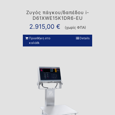
Ζυγός πάγκου/δαπέδου i-
D61XWE15K1DR6-EU
2.915,00
€
(χωρίς ΦΠΑ)
Προσθήκη στο
Details
καλάθι