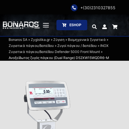
Skip
+(30)2310327855
to
content
ESHOP
Toggle
Navigation
Bonaros SA
»
Zygistika.gr
»
Ζύγιση
»
Βιομηχανικά ζυγιστικά
»
Αρχική
Ζυγιστικά πάγκου/δαπέδου
»
Ζυγοί πάγκου / δαπέδου
»
ΙΝΟΧ
Ζυγιστικά πάγκου/δαπέδου Defender 5000 Front Mount
»
Ανοξείδωτος ζυγός πάγκου (Dual Range) D52XW15WQDR6-M
Η Εταιρία
Ζύγιση
Συσκευασία
Επεξεργασία
Κατάλογοι