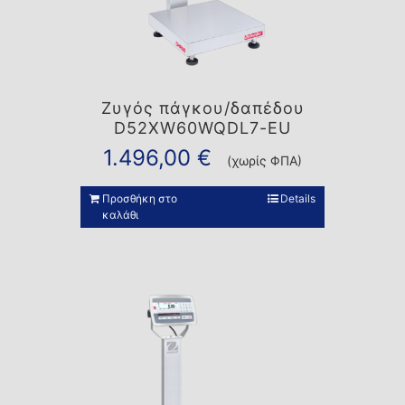
Ζυγός πάγκου/δαπέδου
D52XW60WQDL7-EU
1.496,00
€
(χωρίς ΦΠΑ)
Προσθήκη στο
Details
καλάθι