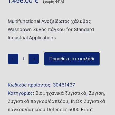
1.496,00
€
(χωρίς ΦΠΑ)
Multifunctional Ανοξείδωτος χάλυβας
Washdown Ζυγός πάγκου for Standard
Industrial Applications
Προσθήκη στο καλάθι
Ζυγός
πάγκου/
δαπέδου
Κωδικός προϊόντος:
30461437
D52XW15WQDR6-
Κατηγορίες:
Βιομηχανικά ζυγιστικά
,
Ζύγιση
,
M
Ζυγιστικά πάγκου/δαπέδου
,
ΙΝΟΧ Ζυγιστικά
ποσότητα
πάγκου/δαπέδου Defender 5000 Front