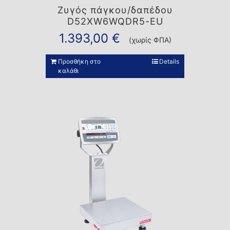
Ζυγός πάγκου/δαπέδου
D52XW6WQDR5-EU
1.393,00
€
(χωρίς ΦΠΑ)
Προσθήκη στο
Details
καλάθι