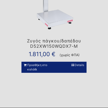
Ζυγός πάγκου/δαπέδου
D52XW150WQDX7-M
1.811,00
€
(χωρίς ΦΠΑ)
Προσθήκη στο
Details
καλάθι