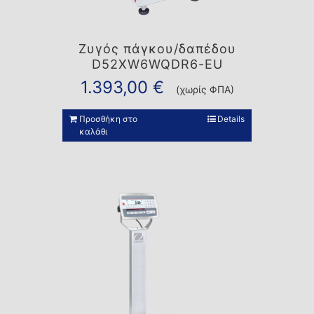
Ζυγός πάγκου/δαπέδου
D52XW6WQDR6-EU
1.393,00
€
(χωρίς ΦΠΑ)
Προσθήκη στο
Details
καλάθι