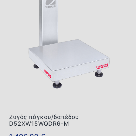
Επικοινωνία
Ζυγός πάγκου/δαπέδου
D52XW15WQDR6-M