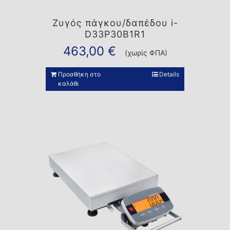
Ζυγός πάγκου/δαπέδου i-
D33P30B1R1
463,00
€
(χωρίς ΦΠΑ)
Προσθήκη στο
Details
καλάθι