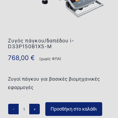
Επικοινωνία
Ζυγός πάγκου/δαπέδου i-
D33P150B1X5-M
768,00
€
(χωρίς ΦΠΑ)
Ζυγοί πάγκου για βασικές βιομηχανικές
εφαρμογές
Προσθήκη στο καλάθι
Ζυγός