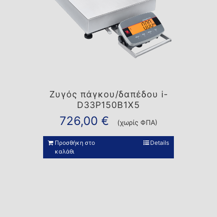
Ζυγός πάγκου/δαπέδου i-
D33P150B1X5
726,00
€
(χωρίς ΦΠΑ)
Προσθήκη στο
Details
καλάθι