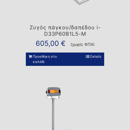
Ζυγός πάγκου/δαπέδου i-
D33P60B1L5-M
605,00
€
(χωρίς ΦΠΑ)
Προσθήκη στο
Details
καλάθι