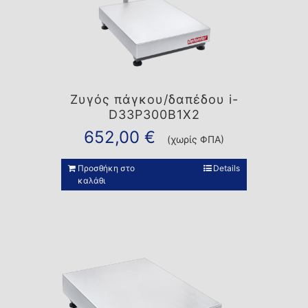
Ζυγός πάγκου/δαπέδου i-
D33P300B1X2
652,00
€
(χωρίς ΦΠΑ)
Προσθήκη στο
Details
καλάθι