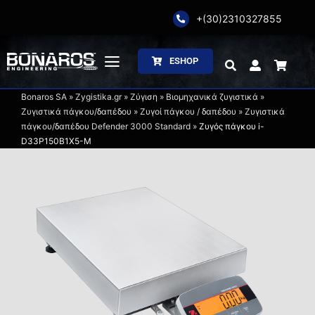
Skip
+(30)2310327855
to
content
ESHOP
Toggle
Navigation
Bonaros SA
»
Zygistika.gr
»
Ζύγιση
»
Βιομηχανικά ζυγιστικά
»
Αρχική
Ζυγιστικά πάγκου/δαπέδου
»
Ζυγοί πάγκου / δαπέδου
»
Ζυγιστικά
πάγκου/δαπέδου Defender 3000 Standard
»
Ζυγός πάγκου i-
D33P150B1X5-M
Η Εταιρία
Ζύγιση
Συσκευασία
Επεξεργασία
Κατάλογοι