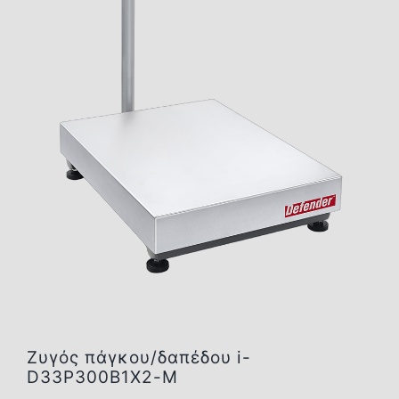
Επικοινωνία
Ζυγός πάγκου/δαπέδου i-
D33P300B1X2-M