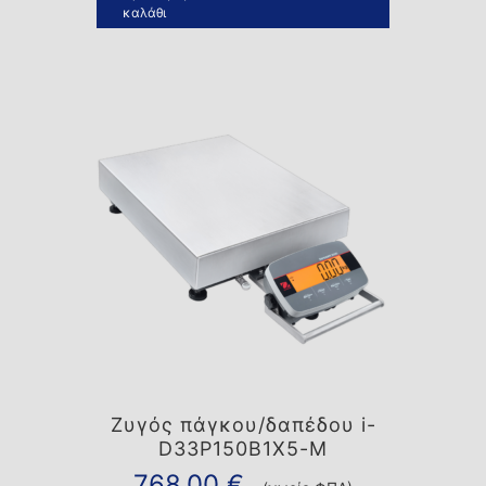
καλάθι
Ζυγός πάγκου/δαπέδου i-
D33P150B1X5-M
768,00
€