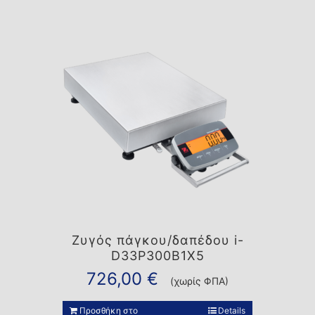
Ζυγός πάγκου/δαπέδου i-
D33P300B1X5
726,00
€
(χωρίς ΦΠΑ)
Προσθήκη στο
Details