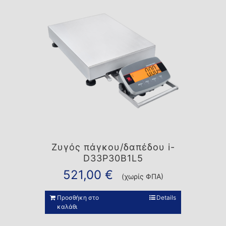
Ζυγός πάγκου/δαπέδου i-
D33P30B1L5
521,00
€
(χωρίς ΦΠΑ)
Προσθήκη στο
Details
καλάθι