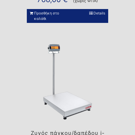
(χωρίς ΦΠΑ)
Προσθήκη στο
Details
καλάθι
Ζυγός πάγκου/δαπέδου i-