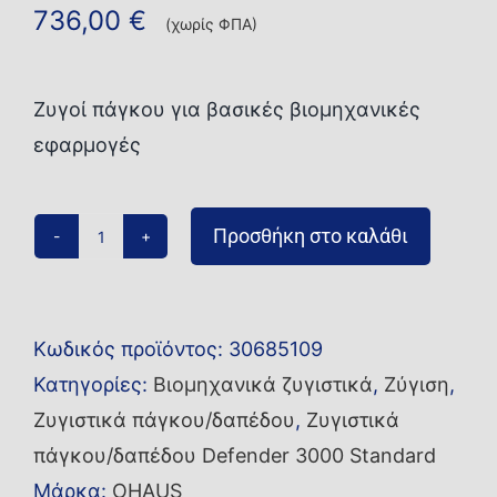
736,00
€
(χωρίς ΦΠΑ)
Ζυγοί πάγκου για βασικές βιομηχανικές
εφαρμογές
Προσθήκη στο καλάθι
Ζυγός
πάγκου/
δαπέδου
Κωδικός προϊόντος:
30685109
i-
Κατηγορίες:
Βιομηχανικά ζυγιστικά
,
Ζύγιση
,
D33P300B1X2-
Ζυγιστικά πάγκου/δαπέδου
,
Ζυγιστικά
M
πάγκου/δαπέδου Defender 3000 Standard
ποσότητα
Μάρκα:
OHAUS