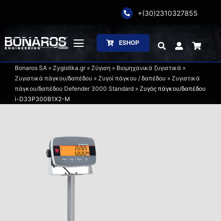
Skip
+(30)2310327855
to
content
ESHOP
Toggle
Navigation
Bonaros SA
»
Zygistika.gr
»
Ζύγιση
»
Βιομηχανικά ζυγιστικά
»
Αρχική
Ζυγιστικά πάγκου/δαπέδου
»
Ζυγοί πάγκου / δαπέδου
»
Ζυγιστικά
πάγκου/δαπέδου Defender 3000 Standard
»
Ζυγός πάγκου/δαπέδου
i-D33P300B1X2-M
Η Εταιρία
Ζύγιση
Συσκευασία
Επεξεργασία
Κατάλογοι