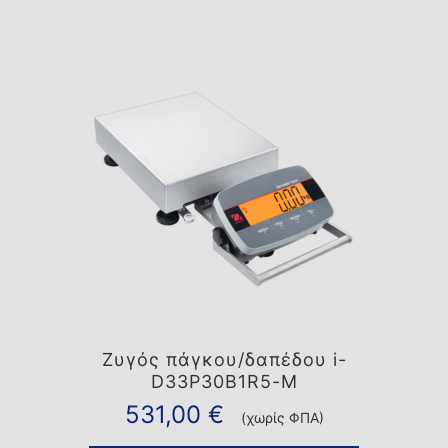
Ζυγός πάγκου/δαπέδου i-
D33P30B1R5-M
531,00
€
(χωρίς ΦΠΑ)