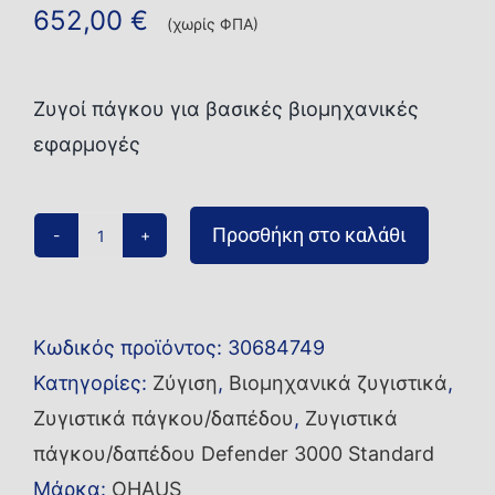
652,00
€
(χωρίς ΦΠΑ)
Ζυγοί πάγκου για βασικές βιομηχανικές
εφαρμογές
Προσθήκη στο καλάθι
Ζυγός
πάγκου/
δαπέδου
Κωδικός προϊόντος:
30684749
i-
Κατηγορίες:
Ζύγιση
,
Βιομηχανικά ζυγιστικά
,
D33P300B1X2
Ζυγιστικά πάγκου/δαπέδου
,
Ζυγιστικά
ποσότητα
πάγκου/δαπέδου Defender 3000 Standard
Μάρκα:
OHAUS