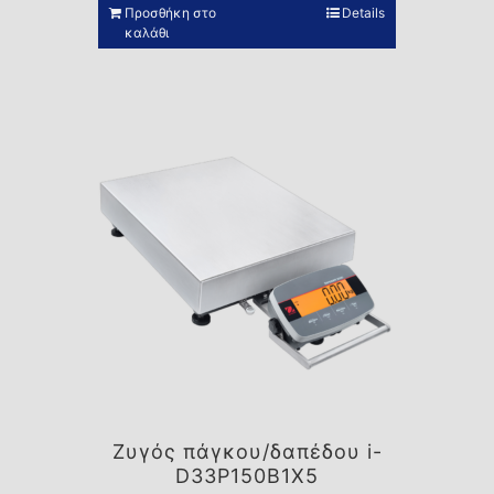
Προσθήκη στο
Details
καλάθι
Ζυγός πάγκου/δαπέδου i-
D33P150B1X5