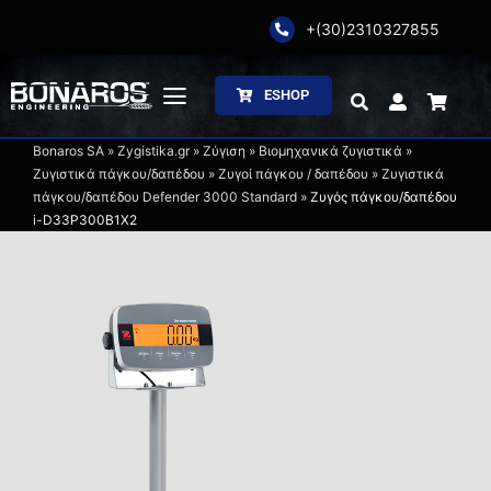
Skip
+(30)2310327855
to
content
ESHOP
Toggle
Navigation
Bonaros SA
»
Zygistika.gr
»
Ζύγιση
»
Βιομηχανικά ζυγιστικά
»
Αρχική
Ζυγιστικά πάγκου/δαπέδου
»
Ζυγοί πάγκου / δαπέδου
»
Ζυγιστικά
πάγκου/δαπέδου Defender 3000 Standard
»
Ζυγός πάγκου/δαπέδου
i-D33P300B1X2
Η Εταιρία
Ζύγιση
Συσκευασία
Επεξεργασία
Κατάλογοι