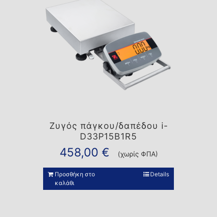
Ζυγός πάγκου/δαπέδου i-
D33P15B1R5
458,00
€
(χωρίς ΦΠΑ)
Προσθήκη στο
Details
καλάθι