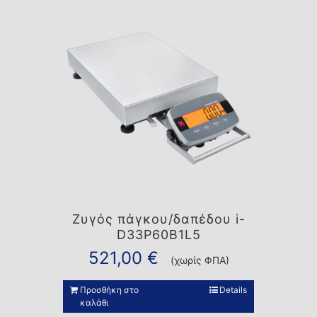
Ζυγός πάγκου/δαπέδου i-
D33P60B1L5
521,00
€
(χωρίς ΦΠΑ)
Προσθήκη στο
Details
καλάθι