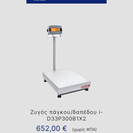
Ζυγός πάγκου/δαπέδου i-
D33P300B1X2
652,00
€
(χωρίς ΦΠΑ)