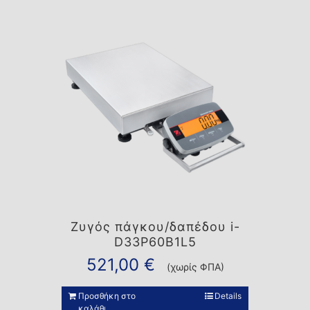
Ζυγός πάγκου/δαπέδου i-
D33P60B1L5
521,00
€
(χωρίς ΦΠΑ)
Προσθήκη στο
Details
καλάθι