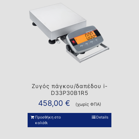
Ζυγός πάγκου/δαπέδου i-
D33P30B1R5
458,00
€
(χωρίς ΦΠΑ)
Προσθήκη στο
Details
καλάθι