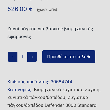
526,00
€
(χωρίς ΦΠΑ)
Ζυγοί πάγκου για βασικές βιομηχανικές
εφαρμογές
Προσθήκη στο καλάθι
Ζυγός
πάγκου/
δαπέδου
Κωδικός προϊόντος:
30684744
i-
Κατηγορίες:
Βιομηχανικά ζυγιστικά
,
Ζύγιση
,
D33P60B1L2
Ζυγιστικά πάγκου/δαπέδου
,
Ζυγιστικά
ποσότητα
πάγκου/δαπέδου Defender 3000 Standard