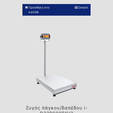
Προσθήκη στο
Details
καλάθι
Ζυγός πάγκου/δαπέδου i-