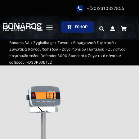
Skip
+(30)2310327855
to
content
ESHOP
Toggle
Navigation
Bonaros SA
»
Zygistika.gr
»
Ζύγιση
»
Βιομηχανικά ζυγιστικά
»
Αρχική
Ζυγιστικά πάγκου/δαπέδου
»
Ζυγοί πάγκου / δαπέδου
»
Ζυγιστικά
πάγκου/δαπέδου Defender 3000 Standard
»
Ζυγιστικό πάγκου/
δαπέδου i-D33P60B1L2
Η Εταιρία
Ζύγιση
Συσκευασία
Επεξεργασία
Κατάλογοι