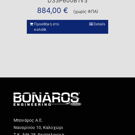
D33P600B1V3
884,00
€
(χωρίς ΦΠΑ)
Προσθήκη στο
Details
καλάθι
Μπονάρος Α.Ε.
Ναυαρίνου 10, Καλοχώρι
Τ.Κ. 546 28, Θεσσαλονίκη