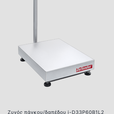
Επικοινωνία
Ζυγός πάγκου/δαπέδου i-D33P60B1L2