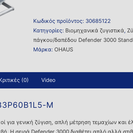
πάγκου/
δαπέδου
Κωδικός προϊόντος:
30685122
i-
Κατηγορίες:
Βιομηχανικά ζυγιστικά
,
Ζύ
D33P60B1L5-
πάγκου/δαπέδου Defender 3000 Stand
M
Μάρκα:
OHAUS
ποσότητα
Κριτικές (0)
Video
D33P60B1L5-M
ικοί για γενική ζύγιση, απλή μέτρηση τεμαχίων και
ή. Η σειρά Defender 3000 διαθέτει απλό αλλά στ