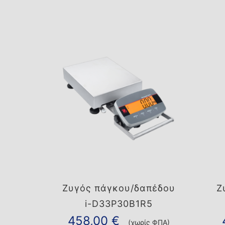
Ζυγός πάγκου/δαπέδου
Ζ
i-D33P30B1R5
458,00
€
(χωρίς ΦΠΑ)