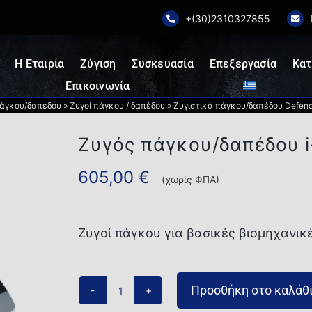
+(30)2310327855
Η Εταιρία
Ζύγιση
Συσκευασία
Επεξεργασία
Κατ
Επικοινωνία
πάγκου/δαπέδου
»
Ζυγοί πάγκου / δαπέδου
»
Ζυγιστικά πάγκου/δαπέδου Defend
Ζυγός πάγκου/δαπέδου 
605,00
€
(χωρίς ΦΠΑ)
Ζυγοί πάγκου για βασικές βιομηχανικ
Προσθήκη στο καλάθ
Ζυγός