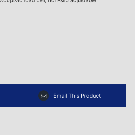
υμίνιο load cell, non-slip adjustable
Email This Product