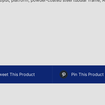
βας platform, powder-coated steel tubular frame, Αλο
weet This Product
Pin This Product