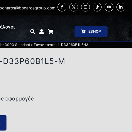
bonaros@bonarosgroup.com
άλογοι
ESHOP
er 3000 Standard
»
Ζυγός πάγκου i-D33P60B1L5-M
i-D33P60B1L5-M
ές εφαρμογές
ι