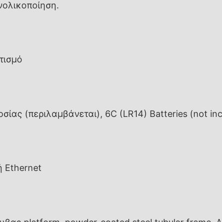
νολικοποίηση.
τισμό
σίας (περιλαμβάνεται), 6C (LR14) Batteries (not inc
ή Ethernet