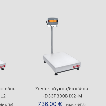
απέδου
Ζυγός πάγκου/δαπέδου
1L2
i-D33P300B1X2-M
736,00
€
ρίς ΦΠΑ)
(χωρίς ΦΠΑ)