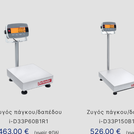
υγός πάγκου/δαπέδου
Ζυγός πάγκου/δ
i-D33P60B1R1
i-D33P150B
463,00
€
526,00
€
(χωρίς ΦΠΑ)
(χω