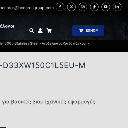
bonaros@bonarosgroup.com
άλογοι
ESHOP
r 3000 Stainless Steel
»
Ανοξείδωτος ζυγός πάγκου i-
 i-D33XW150C1L5EU-M
 για βασικές βιομηχανικές εφαρμογές