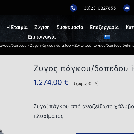
+(30)2310327855
Η Εταιρία
Ζύγιση
Συσκευασία
Επεξεργασία
Κατ
Επικοινωνία
πάγκου/δαπέδου
»
Ζυγοί πάγκου / δαπέδου
»
Ζυγιστικά πάγκου/δαπέδου Defende
Ζυγός πάγκου/δαπέδου
1.274,00
€
(χωρίς ΦΠΑ)
Ζυγοί πάγκου από ανοξείδωτο χάλυβα
πλυσίματος