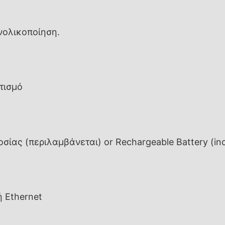
νολικοποίηση.
τισμό
οσίας (περιλαμβάνεται) or Rechargeable Battery (in
ή Ethernet