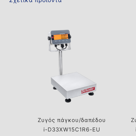
Σχετικά προϊόντα
Ζυγός πάγκου/δαπέδου
Ζ
i-D33XW15C1R6-EU