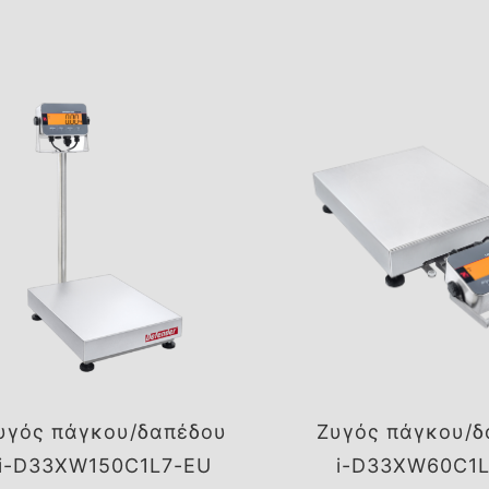
υγός πάγκου/δαπέδου
Ζυγός πάγκου/δ
i-D33XW150C1L7-EU
i-D33XW60C1