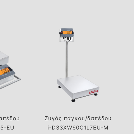
απέδου
Ζυγός πάγκου/δαπέδου
L5-EU
i-D33XW60C1L7EU-M