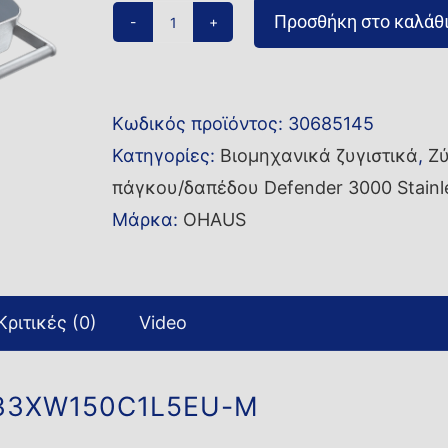
Προσθήκη στο καλάθ
Ζυγός
πάγκου/
δαπέδου
Κωδικός προϊόντος:
30685145
i-
Κατηγορίες:
Βιομηχανικά ζυγιστικά
,
Ζύ
D33XW150C1L5EU-
πάγκου/δαπέδου Defender 3000 Stainle
M
Μάρκα:
OHAUS
ποσότητα
Κριτικές (0)
Video
D33XW150C1L5EU-M