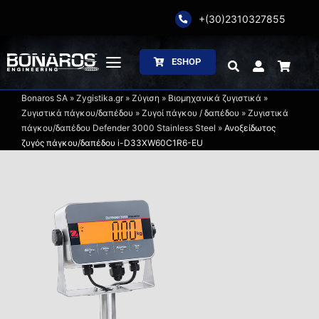
Skip
+(30)2310327855
to
content
ESHOP
Toggle
Navigation
Bonaros SA
»
Zygistika.gr
»
Ζύγιση
»
Βιομηχανικά ζυγιστικά
»
Αρχική
Ζυγιστικά πάγκου/δαπέδου
»
Ζυγοί πάγκου / δαπέδου
»
Ζυγιστικά
πάγκου/δαπέδου Defender 3000 Stainless Steel
»
Ανοξείδωτος
ζυγός πάγκου/δαπέδου i-D33XW60C1R6-EU
Η Εταιρία
Ζύγιση
Συσκευασία
Επεξεργασία
Κατάλογοι