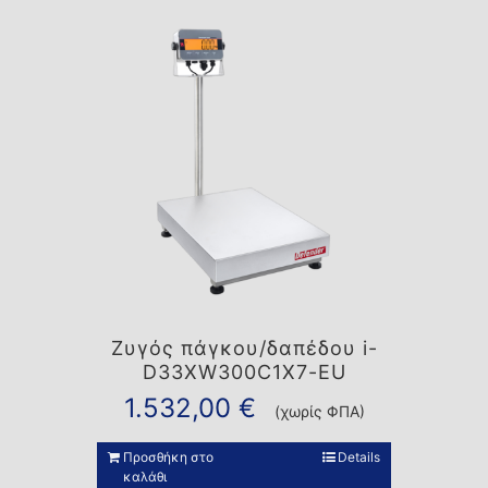
Ζυγός πάγκου/δαπέδου i-
D33XW300C1X7-EU
1.532,00
€
(χωρίς ΦΠΑ)
Προσθήκη στο
Details
καλάθι