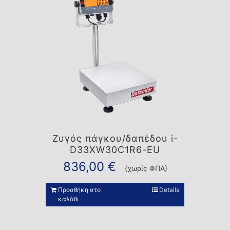
Ζυγός πάγκου/δαπέδου i-
D33XW30C1R6-EU
836,00
€
(χωρίς ΦΠΑ)
Προσθήκη στο
Details
καλάθι