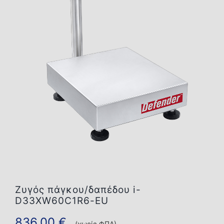
Επικοινωνία
Ζυγός πάγκου/δαπέδου i-
D33XW60C1R6-EU
836,00
€
(χωρίς ΦΠΑ)