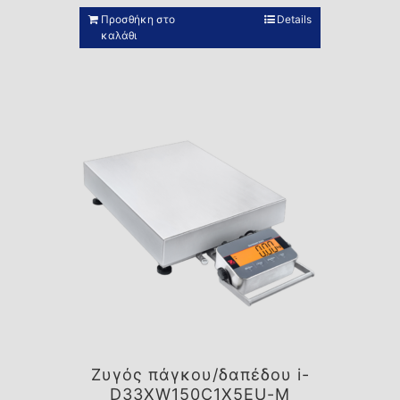
Προσθήκη στο
Details
καλάθι
Ζυγός πάγκου/δαπέδου i-
D33XW150C1X5EU-M