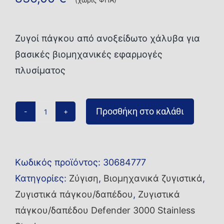
Ζυγοί πάγκου από ανοξείδωτο χάλυβα για
βασικές βιομηχανικές εφαρμογές
πλυσίματος
Προσθήκη στο καλάθι
Ζυγός
πάγκου/
δαπέδου
Κωδικός προϊόντος:
30684777
i-
Κατηγορίες:
Ζύγιση
,
Βιομηχανικά ζυγιστικά
,
D33XW60C1R6-
Ζυγιστικά πάγκου/δαπέδου
,
Ζυγιστικά
EU
πάγκου/δαπέδου Defender 3000 Stainless
ποσότητα