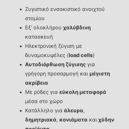
Ζυγιστικό ενσακιστικό ανοιχτού
στομίου
Εξ’ ολοκλήρου
χαλύβδινη
κατασκευή
Ηλεκτρονική ζύγιση με
δυναμοκυψέλες (
load cells
)
Αυτοδιόρθωση ζύγισης
για
γρήγορη προσαρμογή και
μέγιστη
ακρίβεια
Με ρόδες για
εύκολη μεταφορά
μέσα στο χώρο
Κατάλληλο για
άλευρα
,
δημητριακά
,
κονιάματα
και
χύδην
προϊόντα