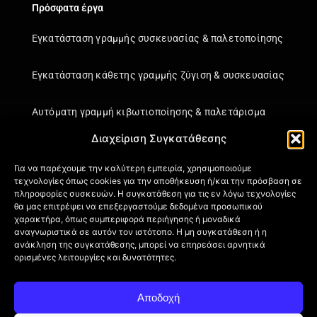
Πρόσφατα έργα
Εγκατάσταση γραμμής συσκευασίας & παλετοποίησης
Εγκατάσταση κάθετης γραμμής ζύγιση & συσκευασίας
Αυτόματη γραμμή κιβωτιοποίησης & παλετάρισμα
Διαχείριση Συγκατάθεσης
Εγκατάσταση κάθετης γραμμής ζύγιση & συσκευασίας
Για να παρέχουμε την καλύτερη εμπειρία, χρησιμοποιούμε
τεχνολογίες όπως cookies για την αποθήκευση ή/και την πρόσβαση σε
Πληροφορίες
πληροφορίες συσκευών. Η συγκατάθεση για τις εν λόγω τεχνολογίες
θα μας επιτρέψει να επεξεργαστούμε δεδομένα προσωπικού
Πιστοποιήσεις
χαρακτήρα, όπως συμπεριφορά περιήγησης ή μοναδικά
Όροι Χρήσης
αναγνωριστικά σε αυτόν τον ιστότοπο. Η μη συγκατάθεση ή η
ανάκληση της συγκατάθεσης, μπορεί να επηρεάσει αρνητικά
Πολιτική απορρήτου
ορισμένες λειτουργίες και δυνατότητες.
Πληροφορίες Αποστολής
Επιστροφή Προϊόντων
Αποδοχή
Επικοινωνία