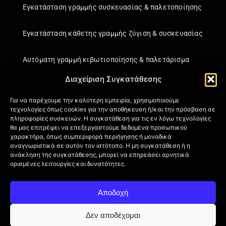
Εγκατάσταση γραμμής συσκευασίας & παλετοποίησης
Εγκατάσταση κάθετης γραμμής ζύγιση & συσκευασίας
Αυτόματη γραμμή κιβωτιοποίησης & παλετάρισμα
Διαχείριση Συγκατάθεσης
Εγκατάσταση κάθετης γραμμής ζύγιση & συσκευασίας
Για να παρέχουμε την καλύτερη εμπειρία, χρησιμοποιούμε
τεχνολογίες όπως cookies για την αποθήκευση ή/και την πρόσβαση σε
Πληροφορίες
πληροφορίες συσκευών. Η συγκατάθεση για τις εν λόγω τεχνολογίες
θα μας επιτρέψει να επεξεργαστούμε δεδομένα προσωπικού
Πιστοποιήσεις
χαρακτήρα, όπως συμπεριφορά περιήγησης ή μοναδικά
Όροι Χρήσης
αναγνωριστικά σε αυτόν τον ιστότοπο. Η μη συγκατάθεση ή η
ανάκληση της συγκατάθεσης, μπορεί να επηρεάσει αρνητικά
Πολιτική απορρήτου
ορισμένες λειτουργίες και δυνατότητες.
Πληροφορίες Αποστολής
Επιστροφή Προϊόντων
Αποδοχή
Επικοινωνία
Πολιτική Cookies (ΕΕ)
Δεν αποδέχομαι