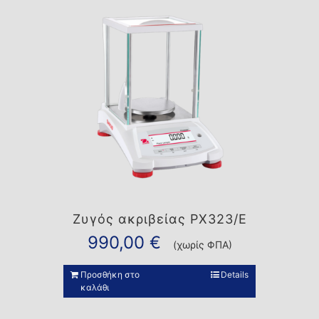
Ζυγός ακριβείας PX323/E
990,00
€
(χωρίς ΦΠΑ)
Προσθήκη στο
Details
καλάθι