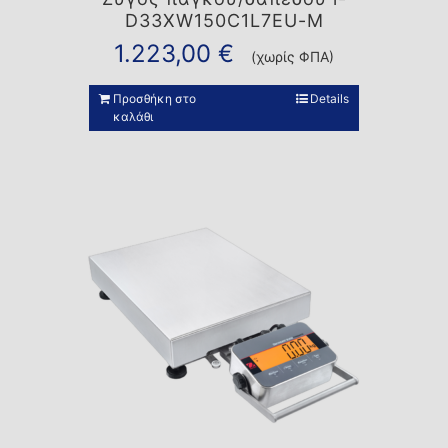
D33XW150C1L7EU-M
1.223,00
€
(χωρίς ΦΠΑ)
Προσθήκη στο
Details
καλάθι