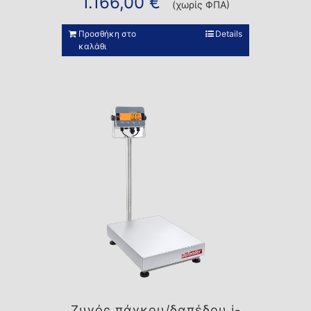
1.166,00
€
(χωρίς ΦΠΑ)
Προσθήκη στο
Details
καλάθι
Ζυγός πάγκου/δαπέδου i-