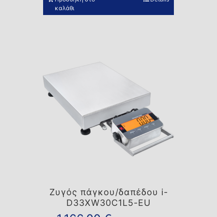
καλάθι
Ζυγός πάγκου/δαπέδου i-
D33XW30C1L5-EU