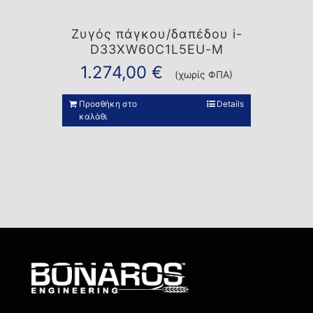
Ζυγός πάγκου/δαπέδου i-
D33XW60C1L5EU-M
1.274,00
€
(χωρίς ΦΠΑ)
Προσθήκη στο
Details
καλάθι