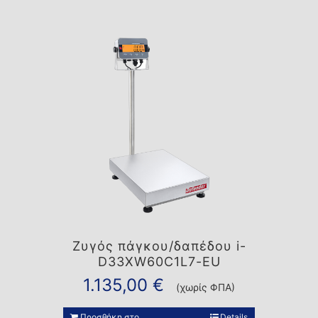
Ζυγός πάγκου/δαπέδου i-
D33XW60C1L7-EU
1.135,00
€
(χωρίς ΦΠΑ)
Προσθήκη στο
Details