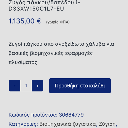
Ζυγός πάγκου/δαπέδου i-
D33XW150C1L7-EU
1.135,00
€
(χωρίς ΦΠΑ)
Ζυγοί πάγκου από ανοξείδωτο χάλυβα για
βασικές βιομηχανικές εφαρμογές
πλυσίματος
Προσθήκη στο καλάθι
Ζυγός
πάγκου/
δαπέδου
Κωδικός προϊόντος:
30684779
i-
Κατηγορίες:
Βιομηχανικά ζυγιστικά
,
Ζύγιση
,
D33XW150C1L7-