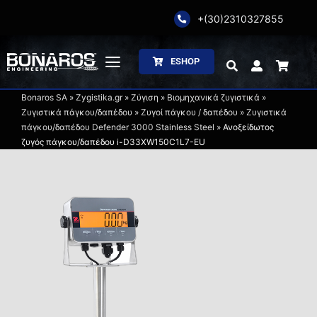
Skip
+(30)2310327855
to
content
ESHOP
Toggle
Navigation
Bonaros SA
»
Zygistika.gr
»
Ζύγιση
»
Βιομηχανικά ζυγιστικά
»
Αρχική
Ζυγιστικά πάγκου/δαπέδου
»
Ζυγοί πάγκου / δαπέδου
»
Ζυγιστικά
πάγκου/δαπέδου Defender 3000 Stainless Steel
»
Ανοξείδωτος
ζυγός πάγκου/δαπέδου i-D33XW150C1L7-EU
Η Εταιρία
Ζύγιση
Συσκευασία
Επεξεργασία
Κατάλογοι